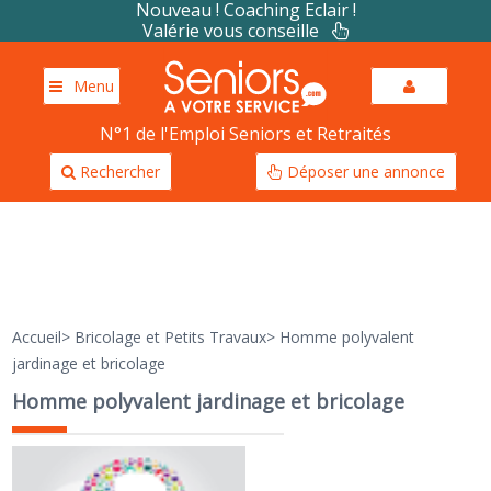
Nouveau ! Coaching Eclair !
Valérie vous conseille
Menu
N°1 de l'Emploi Seniors et Retraités
Rechercher
Déposer une annonce
Accueil
>
Bricolage et Petits Travaux
>
Homme polyvalent
jardinage et bricolage
Homme polyvalent jardinage et bricolage