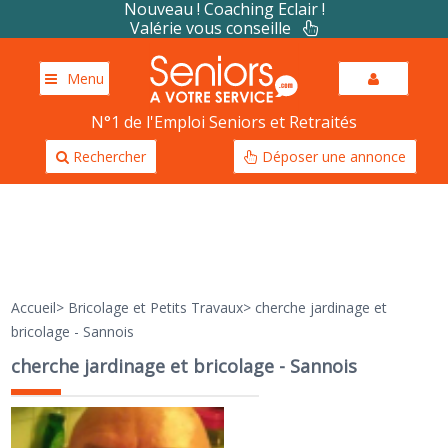
Nouveau ! Coaching Eclair !
Valérie vous conseille
Menu
N°1 de l'Emploi Seniors et Retraités
Rechercher
Déposer une annonce
Accueil
>
Bricolage et Petits Travaux
>
cherche jardinage et
bricolage - Sannois
cherche jardinage et bricolage - Sannois