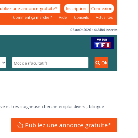
ubliez une annonce gratuite*
Inscription
Connexion
Comment ça marche ?
Aide
Conseils
Actualités
06 août 2026 : 442484 inscrits
Ok
ive et très soigneuse cherche emploi divers , bilingue
Publiez une annonce gratuite*