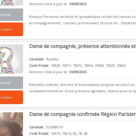
Annonce mise à jour le :
06/08/2026
andidat
Bonjour.Personne sérieuse et sympathique recherche heures 
accompagnements, courses, promenades, lecture etc...Déplaceme
Contact
Dame de compagnie, présence attentionnée et 
Candidat
:
Rosette
Code Postal
: 75020, 75011, 75012, 75004, 75008, 75009, 75006
Annonce mise à jour le :
06/08/2026
andidat
Retraitée cultivée, discrète et bienveillante propose ses serv
souhaitant bénéficier d’une présence agréable, chaleureuse et ra
Contact
Dame de compagnie confirmée Région Parisie
Candidat
:
ELISABETH
Code Postal
: 75015, 75016, 92, 78, 28