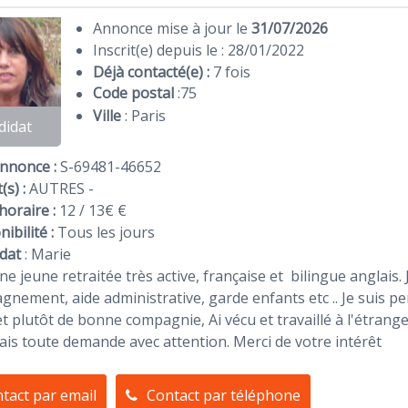
Annonce mise à jour le
31/07/2026
Inscrit(e) depuis le : 28/01/2022
Déjà contacté(e) :
7 fois
Code postal
:
75
Ville
: Paris
didat
Annonce :
S-69481-46652
(s) :
AUTRES -
horaire :
12 / 13€ €
ibilité :
Tous les jours
dat
:
Marie
une jeune retraitée très active, française et bilingue anglais
nement, aide administrative, garde enfants etc .. Je suis pe
t plutôt de bonne compagnie, Ai vécu et travaillé à l'étran
rais toute demande avec attention. Merci de votre intérêt
tact par email
Contact par téléphone