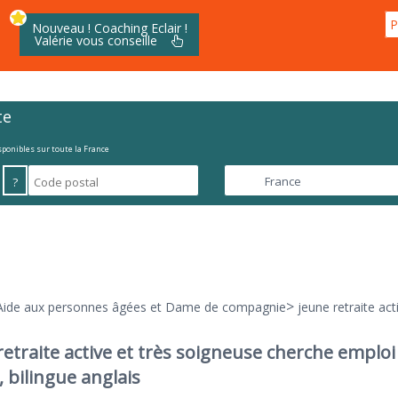
P
Nouveau ! Coaching Eclair !
Valérie vous conseille
te
isponibles sur toute la France
?
>
Aide aux personnes âgées et Dame de compagnie
jeune retraite act
retraite active et très soigneuse cherche emploi
, bilingue anglais