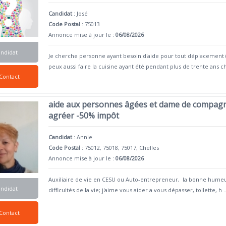
Candidat
:
José
Code Postal
: 75013
Annonce mise à jour le :
06/08/2026
andidat
Je cherche personne ayant besoin d'aide pour tout déplacemen
peux aussi faire la cuisine ayant été pendant plus de trente ans 
Contact
aide aux personnes âgées et dame de compagn
agréer -50% impôt
Candidat
:
Annie
Code Postal
: 75012, 75018, 75017, Chelles
Annonce mise à jour le :
06/08/2026
Auxiliaire de vie en CESU ou Auto-entrepreneur, la bonne humeur,
andidat
difficultés de la vie; j'aime vous aider a vous dépasser, toilette, h
.
Contact