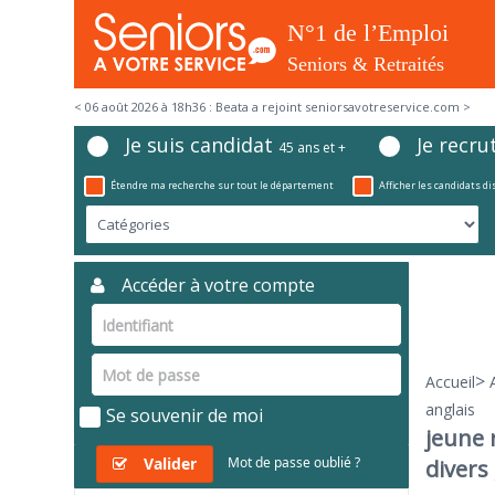
< 06 août 2026 à 18h36 : Beata a rejoint seniorsavotreservice.com >
Je suis candidat
Je recru
45 ans et +
Étendre ma recherche sur tout le département
Afficher les candidats d
Accéder à votre compte
>
Accueil
anglais
Se souvenir de moi
jeune 
Valider
Mot de passe oublié ?
divers 