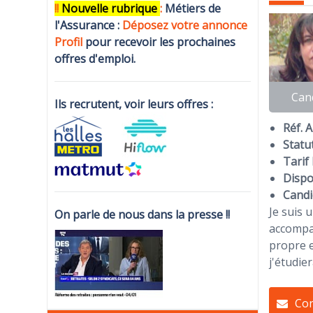
!!
N
ouvelle rubrique
:
Métiers de
l'Assurance :
Déposez votre annonce
Profi
l
pour recevoir les prochaines
offres d'emploi.
Can
Ils recrutent, voir leurs offres :
Réf. 
Statut
Tarif 
Dispon
Candi
Je suis 
On parle de nous dans la presse !!
accompag
propre e
j'étudie
Con