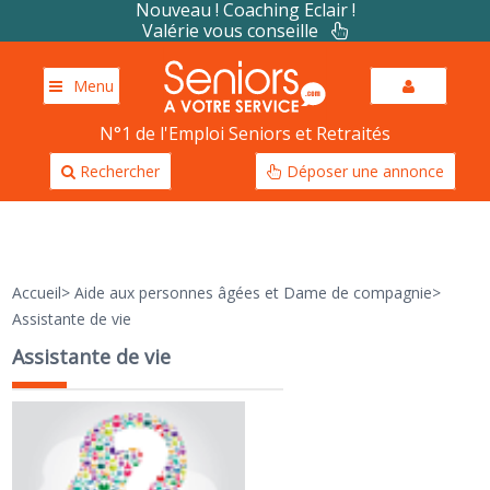
Nouveau ! Coaching Eclair !
Valérie vous conseille
Menu
N°1 de l'Emploi Seniors et Retraités
Rechercher
Déposer une annonce
Accueil
>
Aide aux personnes âgées et Dame de compagnie
>
Assistante de vie
Assistante de vie