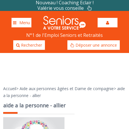
Nouveau ! Coaching Eclair !
Valérie vous conseille
Menu
N°1 de l'Emploi Seniors et Retraités
Rechercher
Déposer une annonce
Accueil
>
Aide aux personnes âgées et Dame de compagnie
>
aide
a la personne - allier
aide a la personne - allier