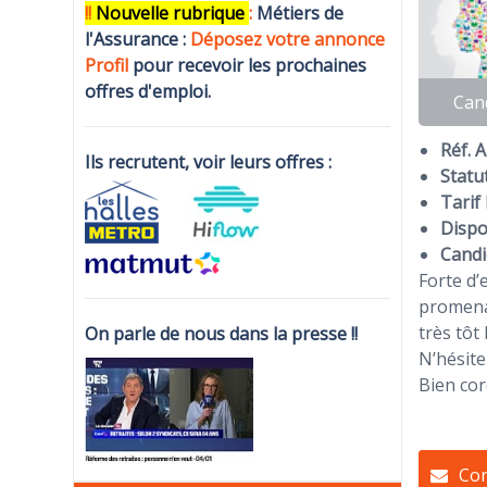
!!
N
ouvelle rubrique
:
Métiers de
l'Assurance :
Déposez votre annonce
Profi
l
pour recevoir les prochaines
offres d'emploi.
Can
Réf. 
Ils recrutent, voir leurs offres :
Statut
Tarif 
Dispon
Candi
Forte d’
promenad
très tôt 
On parle de nous dans la presse !!
N’hésite
Bien co
Con