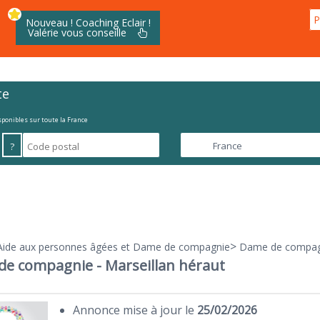
P
Nouveau ! Coaching Eclair !
Valérie vous conseille
te
isponibles sur toute la France
?
>
Aide aux personnes âgées et Dame de compagnie
Dame de compagni
e compagnie - Marseillan héraut
Annonce mise à jour le
25/02/2026