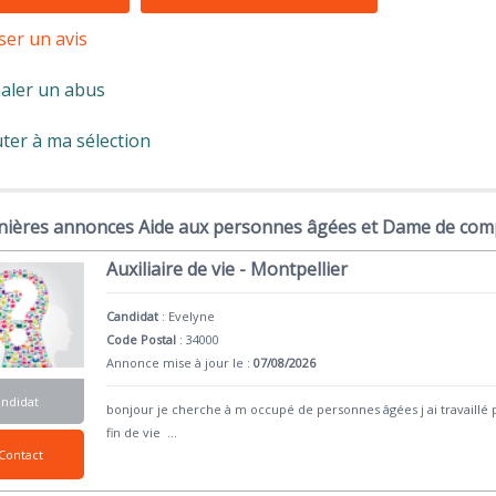
ser un avis
aler un abus
ter à ma sélection
nières annonces Aide aux personnes âgées et Dame de com
Auxiliaire de vie - Montpellier
Candidat
:
Evelyne
Code Postal
: 34000
Annonce mise à jour le :
07/08/2026
andidat
bonjour je cherche à m occupé de personnes âgées j ai travaillé
fin de vie
...
Contact