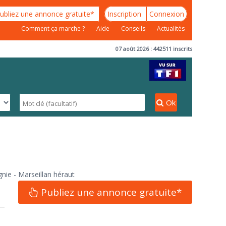
ubliez une annonce gratuite*
Inscription
Connexion
Comment ça marche ?
Aide
Conseils
Actualités
07 août 2026 : 442511 inscrits
Ok
e - Marseillan héraut
Publiez une annonce gratuite*