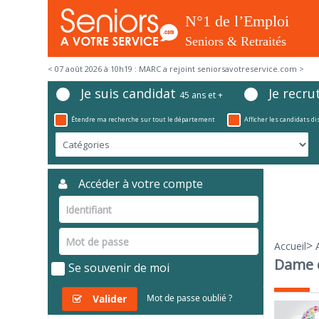
< 07 août 2026 à 10h19 : MARC a rejoint seniorsavotreservice.com >
Je suis candidat
Je recru
45 ans et +
Étendre ma recherche sur tout le département
Afficher les candidats d
Accéder à votre compte
>
Accueil
Dame d
Se souvenir de moi
Valider
Mot de passe oublié ?