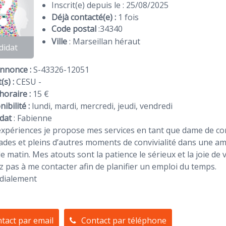
Inscrit(e) depuis le : 25/08/2025
Déjà contacté(e) :
1 fois
Code postal
:
34340
Ville
: Marseillan héraut
didat
Annonce :
S-43326-12051
(s) :
CESU -
horaire :
15 €
ibilité :
lundi, mardi, mercredi, jeudi, vendredi
dat
:
Fabienne
expériences je propose mes services en tant que dame de co
es et pleins d’autres moments de convivialité dans une ambi
le matin. Mes atouts sont la patience le sérieux et la joie de 
z pas à me contacter afin de planifier un emploi du temps.
rdialement
tact par email
Contact par téléphone