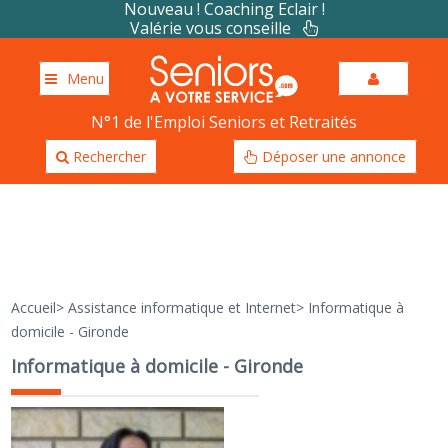
Nouveau ! Coaching Eclair !
Valérie vous conseille
Menu
N°1 de l'Emploi Seniors et Retraités
Rechercher
Déposer une annonce
Accueil
>
Assistance informatique et Internet
>
Informatique à
domicile - Gironde
Informatique à domicile - Gironde