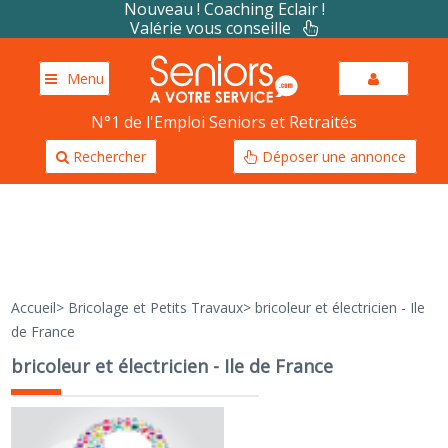
Nouveau ! Coaching Eclair !
Valérie vous conseille
Menu
N°1 de l'Emploi Seniors et Retraités
Rechercher
Déposer une annonce
Accueil
>
Bricolage et Petits Travaux
>
bricoleur et électricien - Ile
de France
bricoleur et électricien - Ile de France