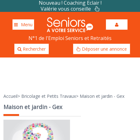
Nouveau ! Coaching Eclair !
Valérie vous conseille
Menu
N°1 de l'Emploi Seniors et Retraités
Rechercher
Déposer une annonce
Accueil
>
Bricolage et Petits Travaux
>
Maison et jardin - Gex
Maison et jardin - Gex