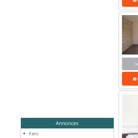
C
Annonces
Paris