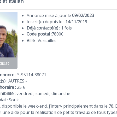
 et italien
Annonce mise à jour le
09/02/2023
Inscrit(e) depuis le : 14/11/2019
Déjà contacté(e) :
1 fois
Code postal
:
78000
Ville
: Versailles
didat
Annonce :
S-95114-38071
(s) :
AUTRES -
horaire :
25 €
ibilité :
vendredi, samedi, dimanche
dat
:
Souk
 disponible le week-end, j’interv principalement dans le 78. 
 une aide pour la réalisation de petits travaux de tous typ