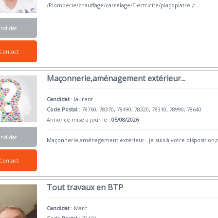
/Plomberie/chauffage/carrelage/Electricite/plaçoplatre ,t
...
andidat
Contact
Maçonnerie,aménagement extérieur...
Candidat
:
laurent
Code Postal
: 78760, 78370, 78490, 78320, 78310, 78990, 78640
Annonce mise à jour le :
05/08/2026
andidat
Maçonnerie,aménagement extérieur...je suis à votre disposition
Contact
Tout travaux en BTP
Candidat
:
Marc