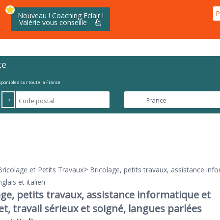
P
Nouveau ! Coaching Eclair !
Valérie vous conseille
te
isponibles sur toute la France
?
>
Bricolage et Petits Travaux
Bricolage, petits travaux, assistance info
glais et italien
age, petits travaux, assistance informatique et
et, travail sérieux et soigné, langues parlées