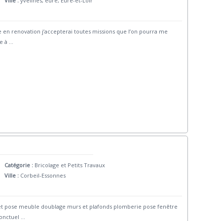
Ville :
yvelines, eure, Eure-et-Loir
 en renovation j’accepterai toutes missions que l’on pourra me
re à
...
Catégorie :
Bricolage et Petits Travaux
Ville :
Corbeil-Essonnes
quet pose meuble doublage murs et plafonds plomberie pose fenêtre
ponctuel
...