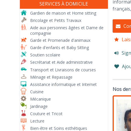
informat
SERVICES À DOMICILE
français
Gardien de maison et Home sitting
Bricolage et Petits Travaux
Con
Aide aux personnes âgées et Dame de
compagnie
Lais
Garde et Promenade d'animaux
Garde d'enfants et Baby Sitting
Sign
Soutien scolaire
Secrétariat et Aide administrative
Ajou
Transport et Livraisons de courses
Ménage et Repassage
Assistance informatique et Internet
Nos dern
Cuisine
Mécanique
Jardinage
Couture et Tricot
Lecture
Bien-être et Soins esthétiques