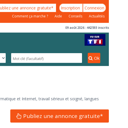
ubliez une annonce gratuite*
Inscription
Connexion
Comment ça marche ?
Aide
Conseils
Actualités
09 août 2026 : 442593 inscrits
Ok
rmatique et Internet, travail sérieux et soigné, langues
Publiez une annonce gratuite*