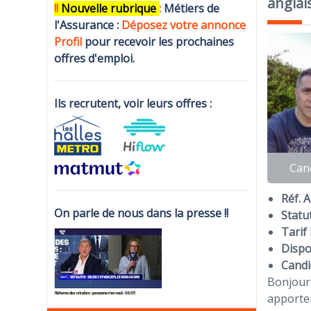
anglais
!!
N
ouvelle rubrique
:
Métiers de
l'Assurance :
Déposez votre annonce
Profi
l
pour recevoir les prochaines
offres d'emploi.
Ils recrutent, voir leurs offres :
Can
Réf. 
On parle de nous dans la presse !!
Statut
Tarif 
Dispon
Candi
Bonjour,
apporter