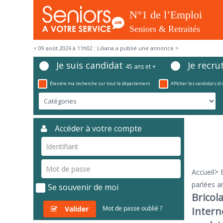
< 09 août 2026 à 11h02 : Liliana a publié une annonce >
Je suis candidat
Je recru
45 ans et +
Étendre ma recherche sur tout le département
Afficher les candidats d
Accéder à votre compte
>
Accueil
parlées an
Se souvenir de moi
Bricol
Valider
Mot de passe oublié ?
Intern