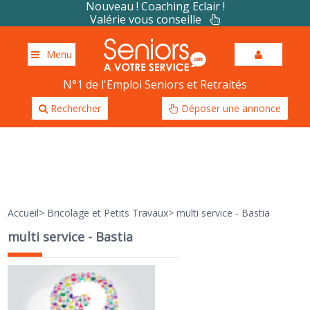
Nouveau ! Coaching Eclair !
Valérie vous conseille
Menu
N°1 de l'Emploi Seniors et Retraités
Rechercher
Déposer une annonce
Accueil
>
Bricolage et Petits Travaux
>
multi service - Bastia
multi service - Bastia