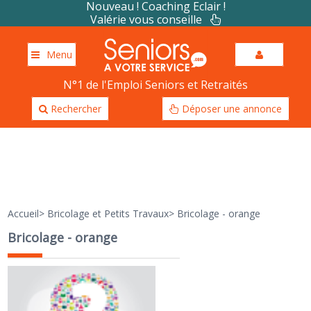
Nouveau ! Coaching Eclair !
Valérie vous conseille
Menu
N°1 de l'Emploi Seniors et Retraités
Rechercher
Déposer une annonce
Accueil
>
Bricolage et Petits Travaux
>
Bricolage - orange
Bricolage - orange