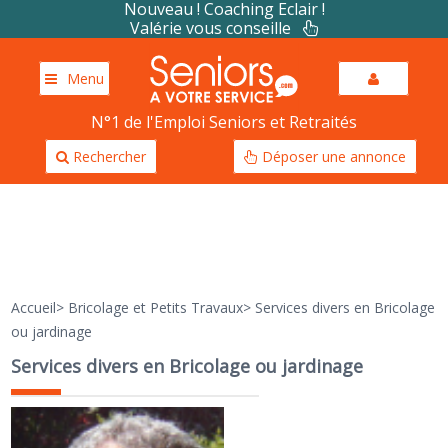
Nouveau ! Coaching Eclair !
Valérie vous conseille
Menu
N°1 de l'Emploi Seniors et Retraités
Rechercher
Déposer une annonce
Accueil
>
Bricolage et Petits Travaux
>
Services divers en Bricolage
ou jardinage
Services divers en Bricolage ou jardinage