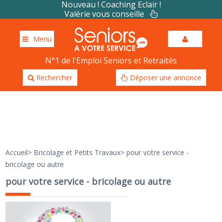
Nouveau ! Coaching Eclair !
Valérie vous conseille
Menu
N°1 de l'Emploi Seniors et Retraités
Rechercher
Déposer une annonce
Accueil
>
Bricolage et Petits Travaux
>
pour votre service -
bricolage ou autre
pour votre service - bricolage ou autre