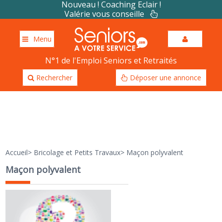
Nouveau ! Coaching Eclair !
Valérie vous conseille
Menu
N°1 de l'Emploi Seniors et Retraités
Rechercher
Déposer une annonce
Accueil
>
Bricolage et Petits Travaux
>
Maçon polyvalent
Maçon polyvalent