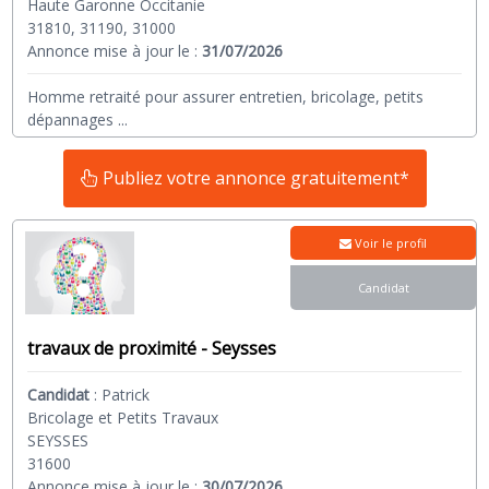
Haute Garonne Occitanie
31810, 31190, 31000
Annonce mise à jour le :
31/07/2026
Homme retraité pour assurer entretien, bricolage, petits
dépannages
...
Publiez votre annonce gratuitement*
Voir le profil
Candidat
travaux de proximité - Seysses
Candidat
:
Patrick
Bricolage et Petits Travaux
SEYSSES
31600
Annonce mise à jour le :
30/07/2026