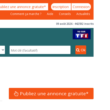
ubliez une annonce gratuite*
Inscription
Connexion
Comment ça marche ?
Aide
Conseils
Actualités
09 août 2026 : 442592 inscrits
Ok
Publiez une annonce gratuite*