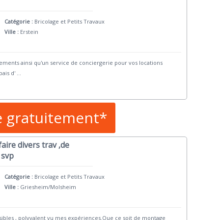
Catégorie :
Bricolage et Petits Travaux
Ville :
Erstein
gements ainsi qu'un service de conciergerie pour vos locations
ais d'
...
e gratuitement*
faire divers trav ,de
 svp
Catégorie :
Bricolage et Petits Travaux
Ville :
Griesheim/Molsheim
sibles , polyvalent vu mes expériences.Que ce soit de montage