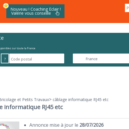
P
Nouveau ! Coaching Eclair !
Valérie vous conseille
te
isponibles sur toute la France
?
>
Bricolage et Petits Travaux
câblage informatique RJ45 etc
e informatique RJ45 etc
Annonce mise à jour le
28/07/2026