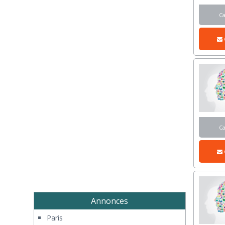
C
C
Annonces
Paris