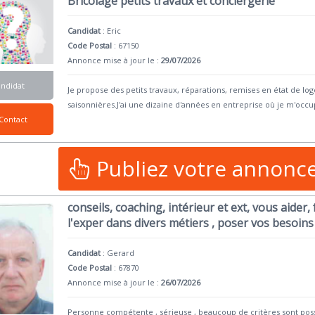
Bricolage petits travaux et conciergerie
Candidat
:
Eric
Code Postal
: 67150
Annonce mise à jour le :
29/07/2026
andidat
Je propose des petits travaux, réparations, remises en état de lo
saisonnières.J'ai une dizaine d'années en entreprise où je m'occup
Contact
Publiez votre annonc
conseils, coaching, intérieur et ext, vous aider, 
l'exper dans divers métiers , poser vos besoins
Candidat
:
Gerard
Code Postal
: 67870
Annonce mise à jour le :
26/07/2026
Personne compétente , sérieuse , beaucoup de critères sont pos