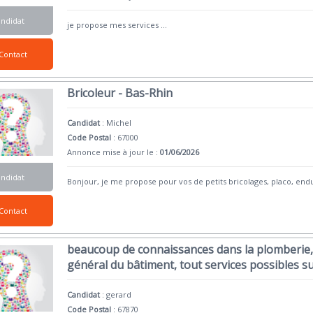
andidat
je propose mes services
...
Contact
Bricoleur - Bas-Rhin
Candidat
:
Michel
Code Postal
: 67000
Annonce mise à jour le :
01/06/2026
andidat
Bonjour, je me propose pour vos de petits bricolages, placo, end
Contact
beaucoup de connaissances dans la plomberie, 
général du bâtiment, tout services possibles 
Candidat
:
gerard
Code Postal
: 67870