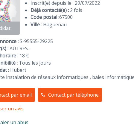
Inscrit(e) depuis le : 29/07/2022
Déjà contacté(e) :
2 fois
Code postal
:
67500
Ville
: Haguenau
didat
Annonce :
S-95555-29225
(s) :
AUTRES -
horaire :
18 €
ibilité :
Tous les jours
dat
:
Hubert
ste instalation de réseaux informatiques , baies informatiq
tact par email
Contact par téléphone
ser un avis
aler un abus