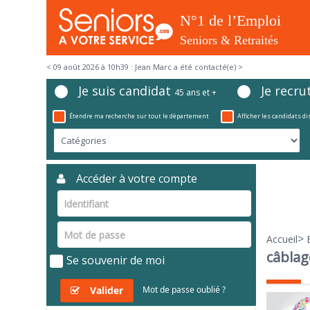
< 09 août 2026 à 10h39 : Jean Marc a été contacté(e) >
Je suis candidat
Je recru
45 ans et +
Étendre ma recherche sur tout le département
Afficher les candidats d
Accéder à votre compte
>
Accueil
câblag
Se souvenir de moi
Valider
Mot de passe oublié ?