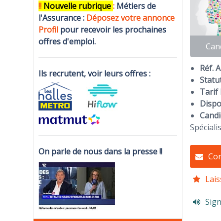
!!
N
ouvelle rubrique
:
Métiers de
l'Assurance :
Déposez votre annonce
Profi
l
pour recevoir les prochaines
offres d'emploi.
Can
Réf. 
Ils recrutent, voir leurs offres :
Statut
Tarif 
Dispon
Candi
Spéciali
On parle de nous dans la presse !!
Con
Lais
Sign