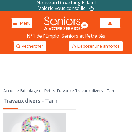
Nouveau ! Coaching Eclair !
Valérie vous conseille
Menu
N°1 de l'Emploi Seniors et Retraités
Rechercher
Déposer une annonce
Accueil
>
Bricolage et Petits Travaux
>
Travaux divers - Tarn
Travaux divers - Tarn