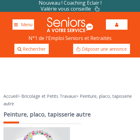
Nouveau ! Coaching Eclair !
Valérie vous conseille
Menu
N°1 de l'Emploi Seniors et Retraités
Rechercher
Déposer une annonce
Accueil
>
Bricolage et Petits Travaux
>
Peinture, placo, tapisserie
autre
Peinture, placo, tapisserie autre