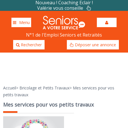
Nouveau ! Coaching Eclair !
Valérie vous conseille
Menu
N°1 de l'Emploi Seniors et Retraités
Rechercher
Déposer une annonce
Accueil
>
Bricolage et Petits Travaux
>
Mes services pour vos
petits travaux
Mes services pour vos petits travaux