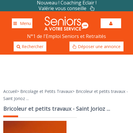
Nouveau ! Coaching Eclair !
Valérie vous conseille
Menu
N°1 de l'Emploi Seniors et Retraités
Rechercher
Déposer une annonce
Accueil
>
Bricolage et Petits Travaux
>
Bricoleur et petits travaux -
Saint Jorioz ...
Bricoleur et petits travaux - Saint Jorioz ...