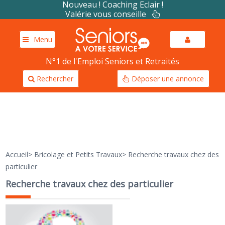
Nouveau ! Coaching Eclair !
Valérie vous conseille
Menu
N°1 de l'Emploi Seniors et Retraités
Rechercher
Déposer une annonce
Accueil
>
Bricolage et Petits Travaux
>
Recherche travaux chez des
particulier
Recherche travaux chez des particulier