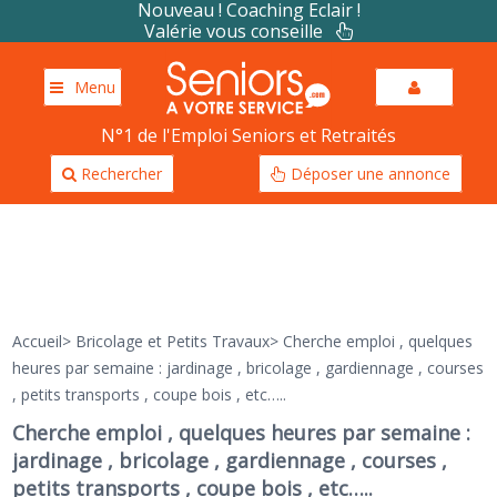
Nouveau ! Coaching Eclair !
Valérie vous conseille
Menu
N°1 de l'Emploi Seniors et Retraités
Rechercher
Déposer une annonce
Accueil
>
Bricolage et Petits Travaux
>
Cherche emploi , quelques
heures par semaine : jardinage , bricolage , gardiennage , courses
, petits transports , coupe bois , etc…..
Cherche emploi , quelques heures par semaine :
jardinage , bricolage , gardiennage , courses ,
petits transports , coupe bois , etc…..