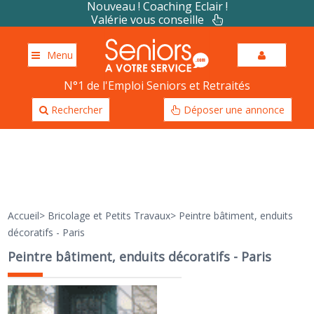
Nouveau ! Coaching Eclair !
Valérie vous conseille
Menu
N°1 de l'Emploi Seniors et Retraités
Rechercher
Déposer une annonce
Accueil
>
Bricolage et Petits Travaux
>
Peintre bâtiment, enduits
décoratifs - Paris
Peintre bâtiment, enduits décoratifs - Paris