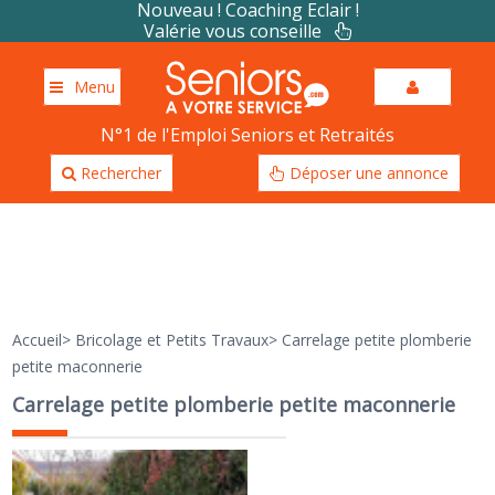
Nouveau ! Coaching Eclair !
Valérie vous conseille
Menu
N°1 de l'Emploi Seniors et Retraités
Rechercher
Déposer une annonce
Accueil
>
Bricolage et Petits Travaux
>
Carrelage petite plomberie
petite maconnerie
Carrelage petite plomberie petite maconnerie