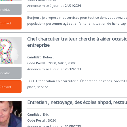
Annonce mise à jour le :
24/01/2024
andidat
Bonjour , je propose mes services pour tout ce dont vous avez bes
Contact
population ( personnes agées , enfants , en situation de handicap et
Chef charcutier traiteur cherche à aider occa
entreprise
Candidat
:
Robert
Code Postal
: 59000, 62000, 80000
Annonce mise à jour le :
20/12/2023
andidat
TOUTE fabrication en charcuterie. Élaboration de repas, cocktail d
Contact
place, service.
...
Entretien , nettoyage, des écoles ahpad, restau
Candidat
:
Eric
Code Postal
: 59280
Annonce mise à jour le :
30/08/2023