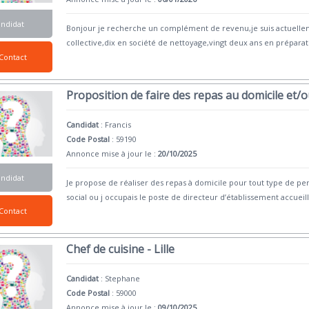
andidat
Bonjour je recherche un complément de revenu,je suis actuelleme
collective,dix en société de nettoyage,vingt deux ans en prépa
Contact
Proposition de faire des repas au domicile et/
Candidat
:
Francis
Code Postal
: 59190
Annonce mise à jour le :
20/10/2025
andidat
Je propose de réaliser des repas à domicile pour tout type de per
social ou j occupais le poste de directeur d’établissement accueil
Contact
Chef de cuisine - Lille
Candidat
:
Stephane
Code Postal
: 59000
Annonce mise à jour le :
09/10/2025