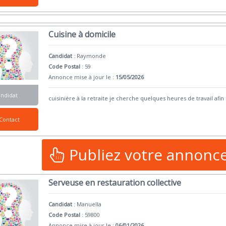
Cuisine à domicile
Candidat
:
Raymonde
Code Postal
: 59
Annonce mise à jour le :
15/05/2026
andidat
cuisinière à la retraite je cherche quelques heures de travail af
Contact
Publiez votre annonc
Serveuse en restauration collective
Candidat
:
Manuella
Code Postal
: 59800
Annonce mise à jour le :
06/01/2026