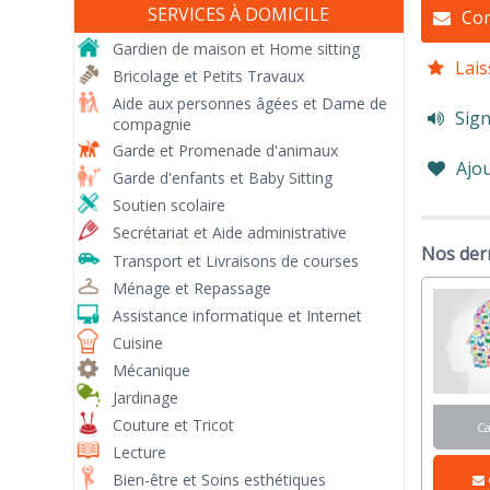
SERVICES À DOMICILE
Con
Gardien de maison et Home sitting
Lais
Bricolage et Petits Travaux
Aide aux personnes âgées et Dame de
Sign
compagnie
Garde et Promenade d'animaux
Ajou
Garde d'enfants et Baby Sitting
Soutien scolaire
Secrétariat et Aide administrative
Nos der
Transport et Livraisons de courses
Ménage et Repassage
Assistance informatique et Internet
Cuisine
Mécanique
Jardinage
Couture et Tricot
C
Lecture
Bien-être et Soins esthétiques