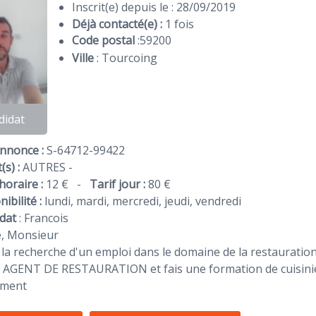
Inscrit(e) depuis le : 28/09/2019
Déjà contacté(e) :
1 fois
Code postal
:
59200
Ville
: Tourcoing
didat
Annonce :
S-64712-99422
(s) :
AUTRES -
horaire :
12 €
-
Tarif jour :
80 €
ibilité :
lundi, mardi, mercredi, jeudi, vendredi
dat
:
Francois
, Monsieur
à la recherche d'un emploi dans le domaine de la restaurati
ro AGENT DE RESTAURATION et fais une formation de cuisini
ement