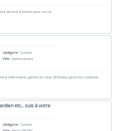
otre service si besoin pour vos re
...
Catégorie :
Cuisine
Ville :
Valenciennes
omme intérimaire, parfois en cesu. N'hésitez pas à me contacter.
rdien etc... suis à votre
Catégorie :
Cuisine
Ville :
Marly (59770)