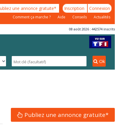
ubliez une annonce gratuite*
Inscription
Connexion
Comment ça marche ?
Aide
Conseils
Actualités
08 août 2026 : 442574 inscrits
Ok
Publiez une annonce gratuite*