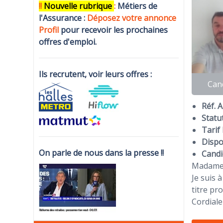
!!
N
ouvelle rubrique
:
Métiers de
l'Assurance :
Déposez votre annonce
Profi
l
pour recevoir les prochaines
offres d'emploi.
Ils recrutent, voir leurs offres :
Can
Réf. 
Statut
Tarif 
Dispon
On parle de nous dans la presse !!
Candi
Madame
Je suis 
titre p
Cordial