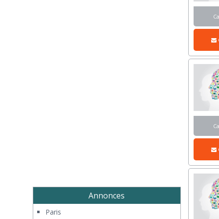
C
C
Annonces
Paris