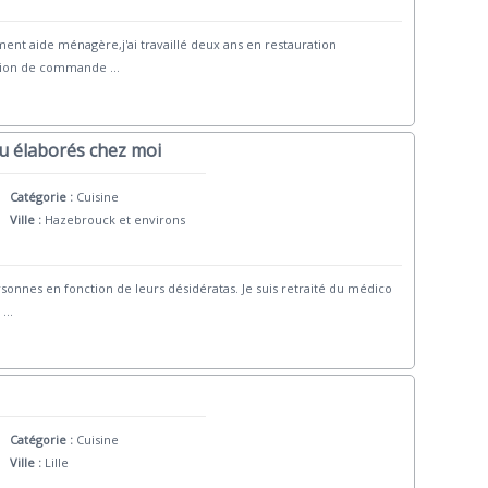
nt aide ménagère,j'ai travaillé deux ans en restauration
ration de commande
...
ou élaborés chez moi
Catégorie :
Cuisine
Ville :
Hazebrouck et environs
sonnes en fonction de leurs désidératas. Je suis retraité du médico
l
...
Catégorie :
Cuisine
Ville :
Lille