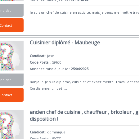
andidat
Je suis un chef de cuisine en activité, mais je peux me mettre à v
Contact
Cuisinier diplômé - Maubeuge
Candidat
:
José
Code Postal
: 59600
Annonce mise à jour le :
25/04/2025
andidat
Bonjour. Je suis diplômé, cuisinier et expérimenté. Travaillant c
Cordialement. José
...
Contact
ancien chef de cuisine , chauffeur , bricoleur , ga
disposition !
Candidat
:
dominique
Code Postal
: 59770