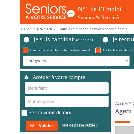
< 08 août 2026 à 17h12 : Fadila a rejoint seniorsavotreservice.com >
Je suis candidat
Je recru
45 ans et +
Étendre ma recherche sur tout le département
Afficher les candidats d
Accéder à votre compte
>
Accueil
Agent 
Se souvenir de moi
Valider
Mot de passe oublié ?