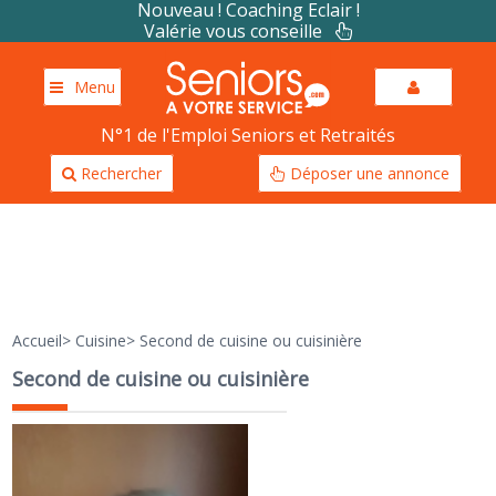
Nouveau ! Coaching Eclair !
Valérie vous conseille
Menu
N°1 de l'Emploi Seniors et Retraités
Rechercher
Déposer une annonce
Accueil
>
Cuisine
>
Second de cuisine ou cuisinière
Second de cuisine ou cuisinière