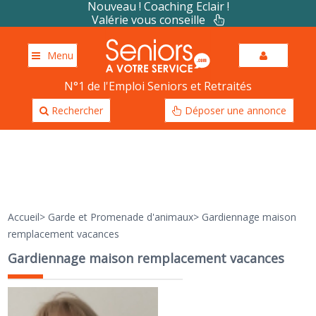
Nouveau ! Coaching Eclair !
Valérie vous conseille
Menu
N°1 de l'Emploi Seniors et Retraités
Rechercher
Déposer une annonce
Accueil
>
Garde et Promenade d'animaux
>
Gardiennage maison
remplacement vacances
Gardiennage maison remplacement vacances