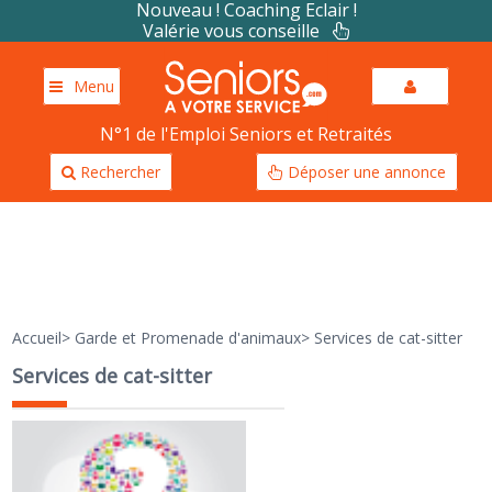
Nouveau ! Coaching Eclair !
Valérie vous conseille
Menu
N°1 de l'Emploi Seniors et Retraités
Rechercher
Déposer une annonce
Accueil
>
Garde et Promenade d'animaux
>
Services de cat-sitter
Services de cat-sitter