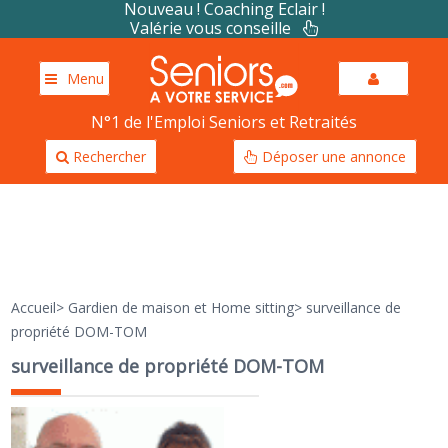
Nouveau ! Coaching Eclair !
Valérie vous conseille
Menu
N°1 de l'Emploi Seniors et Retraités
Rechercher
Déposer une annonce
Accueil
>
Gardien de maison et Home sitting
>
surveillance de
propriété DOM-TOM
surveillance de propriété DOM-TOM