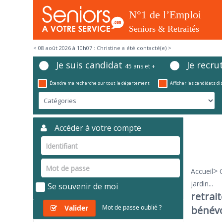
< 08 août 2026 à 10h07 : Christine a été contacté(e) >
Je suis candidat
Je recru
45 ans et +
Étendre ma recherche sur tout le département
Afficher les candidats d
Accéder à votre compte
>
Accueil
jardin...
Se souvenir de moi
retrai
Valider
Mot de passe oublié ?
bénévo