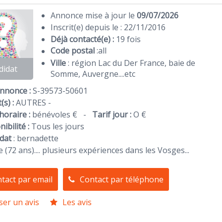
Annonce mise à jour le
09/07/2026
Inscrit(e) depuis le : 22/11/2016
Déjà contacté(e) :
19 fois
Code postal
:
all
Ville
: région Lac du Der France, baie de
didat
Somme, Auvergne....etc
Annonce :
S-39573-50601
(s) :
AUTRES -
horaire :
bénévoles €
-
Tarif jour :
O €
ibilité :
Tous les jours
dat
:
bernadette
e (72 ans).... plusieurs expériences dans les Vosges...
tact par email
Contact par téléphone
ser un avis
Les avis