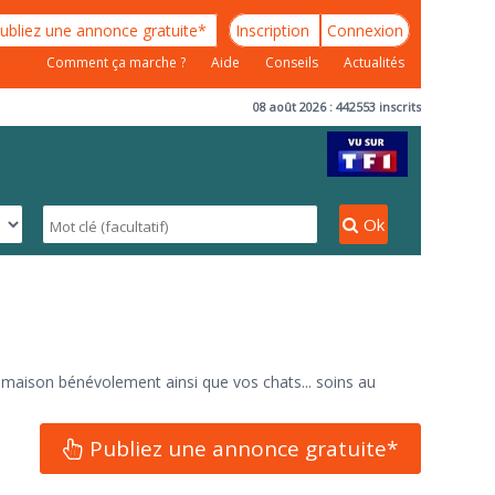
ubliez une annonce gratuite*
Inscription
Connexion
Comment ça marche ?
Aide
Conseils
Actualités
08 août 2026 : 442553 inscrits
Ok
e maison bénévolement ainsi que vos chats... soins au
Publiez une annonce gratuite*