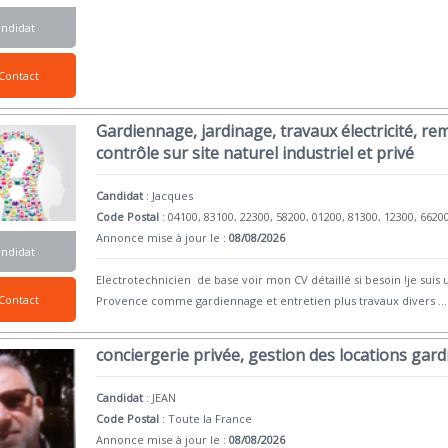
andidat
Contact
Gardiennage, jardinage, travaux électricité, re
contrôle sur site naturel industriel et privé
Candidat
:
Jacques
Code Postal
: 04100, 83100, 22300, 58200, 01200, 81300, 12300, 6620
Annonce mise à jour le :
08/08/2026
andidat
Electrotechnicien de base voir mon CV détaillé si besoin !je sui
Contact
Provence comme gardiennage et entretien plus travaux divers
...
conciergerie privée, gestion des locations gar
Candidat
:
JEAN
Code Postal
: Toute la France
Annonce mise à jour le :
08/08/2026