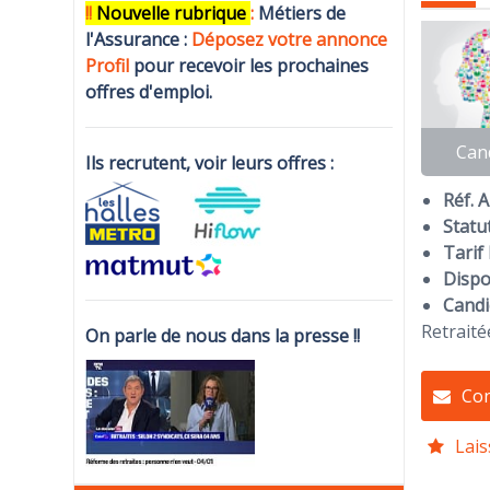
!!
N
ouvelle rubrique
:
Métiers de
l'Assurance :
Déposez votre annonce
Profi
l
pour recevoir les prochaines
offres d'emploi.
Can
Ils recrutent, voir leurs offres :
Réf. 
Statut
Tarif 
Dispon
Candi
Retraité
On parle de nous dans la presse !!
Con
Lais