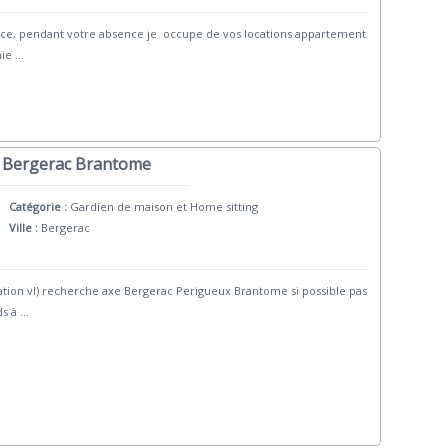
nce, pendant votre absence je occupe de vos locations appartement
nie
...
x Bergerac Brantome
Catégorie :
Gardien de maison et Home sitting
Ville :
Bergerac
cation vl) recherche axe Bergerac Perigueux Brantome si possible pas
ds à
...