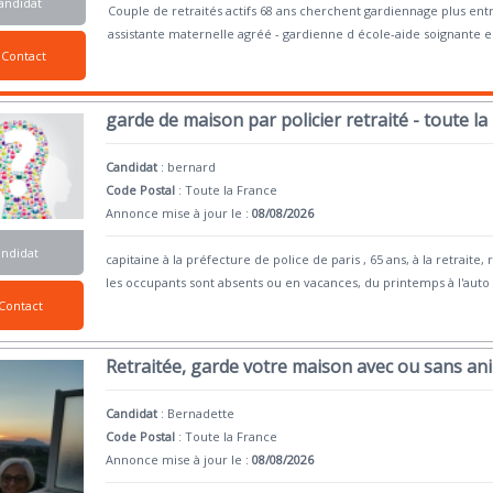
andidat
Couple de retraités actifs 68 ans cherchent gardiennage plus en
assistante maternelle agréé - gardienne d école-aide soignante 
Contact
garde de maison par policier retraité - toute la
Candidat
:
bernard
Code Postal
: Toute la France
Annonce mise à jour le :
08/08/2026
andidat
capitaine à la préfecture de police de paris , 65 ans, à la retra
les occupants sont absents ou en vacances, du printemps à l'auto
Contact
Retraitée, garde votre maison avec ou sans a
Candidat
:
Bernadette
Code Postal
: Toute la France
Annonce mise à jour le :
08/08/2026