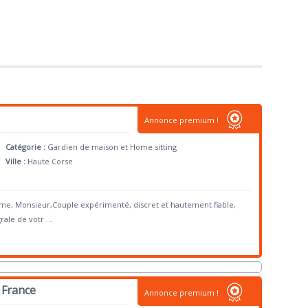
Annonce premium !
Catégorie :
Gardien de maison et Home sitting
Ville :
Haute Corse
me, Monsieur,Couple expérimenté, discret et hautement fiable,
rale de votr
...
 France
Annonce premium !