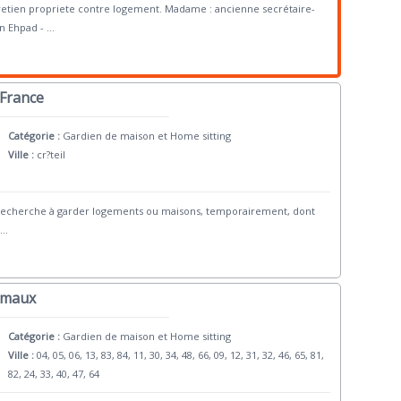
tretien propriete contre logement. Madame : ancienne secrétaire-
en Ehpad -
...
 France
Catégorie :
Gardien de maison et Home sitting
Ville :
cr?teil
ite, recherche à garder logements ou maisons, temporairement, dont
...
nimaux
Catégorie :
Gardien de maison et Home sitting
Ville :
04, 05, 06, 13, 83, 84, 11, 30, 34, 48, 66, 09, 12, 31, 32, 46, 65, 81,
82, 24, 33, 40, 47, 64