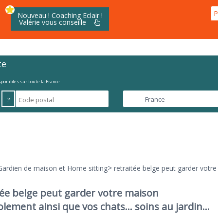
P
Nouveau ! Coaching Eclair !
Valérie vous conseille
te
isponibles sur toute la France
?
>
Gardien de maison et Home sitting
retraitée belge peut garder votr
tée belge peut garder votre maison
lement ainsi que vos chats... soins au jardin...