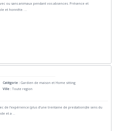
 avec ou sans animaux pendant vos absences. Présence et
able et honnête.
...
Catégorie :
Gardien de maison et Home sitting
Ville :
Toute region
 de l’expérience (plus d’une trentaine de prestations)le sens du
nde et a
...