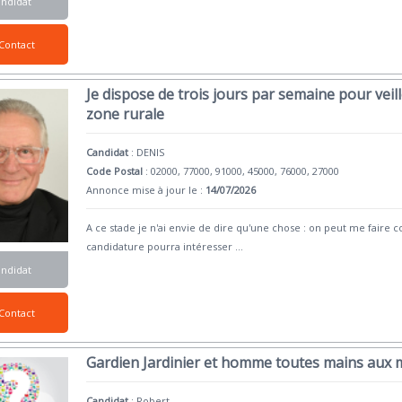
andidat
Contact
Je dispose de trois jours par semaine pour veil
zone rurale
Candidat
:
DENIS
Code Postal
: 02000, 77000, 91000, 45000, 76000, 27000
Annonce mise à jour le :
14/07/2026
A ce stade je n'ai envie de dire qu'une chose : on peut me faire 
candidature pourra intéresser
...
andidat
Contact
Gardien Jardinier et homme toutes mains aux m
Candidat
:
Robert