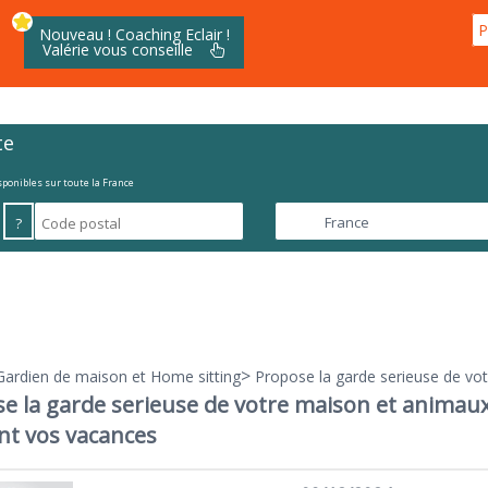
P
Nouveau ! Coaching Eclair !
Valérie vous conseille
te
isponibles sur toute la France
?
>
Gardien de maison et Home sitting
Propose la garde serieuse de vo
e la garde serieuse de votre maison et animau
t vos vacances