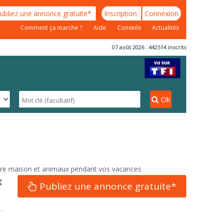
ubliez une annonce gratuite*
Inscription
Connexion
Comment ça marche ?
Aide
Conseils
Actualités
07 août 2026 : 442514 inscrits
Ok
tre maison et animaux pendant vos vacances
x
Publiez une annonce gratuite*