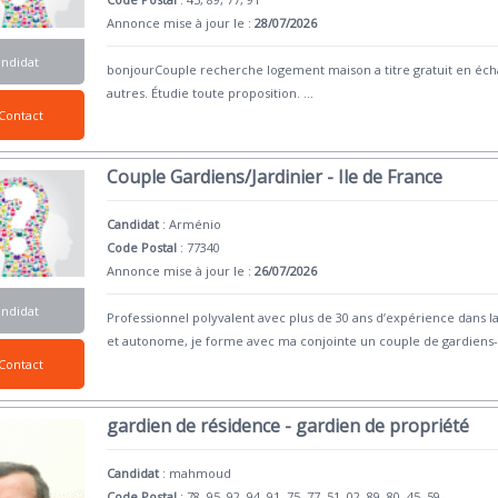
Annonce mise à jour le :
28/07/2026
andidat
bonjourCouple recherche logement maison a titre gratuit en écha
autres. Étudie toute proposition.
...
Contact
Couple Gardiens/Jardinier - Ile de France
Candidat
:
Arménio
Code Postal
: 77340
Annonce mise à jour le :
26/07/2026
andidat
Professionnel polyvalent avec plus de 30 ans d’expérience dans la 
et autonome, je forme avec ma conjointe un couple de gardiens
Contact
gardien de résidence - gardien de propriété
Candidat
:
mahmoud
Code Postal
: 78, 95, 92, 94, 91, 75, 77, 51, 02, 89, 80, 45, 59