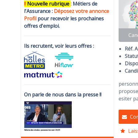
!!
N
ouvelle rubrique
:
Métiers de
l'Assurance :
Déposez votre annonce
Profi
l
pour recevoir les prochaines
offres d'emploi.
Can
Ils recrutent, voir leurs offres :
Réf. 
Statut
Dispon
Candi
personne
propose 
On parle de nous dans la presse !!
esiter p
Con
Lais