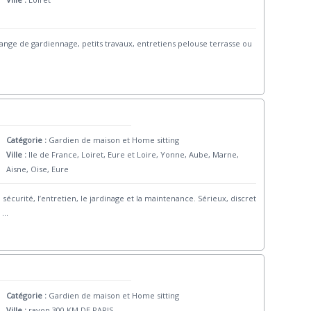
nge de gardiennage, petits travaux, entretiens pelouse terrasse ou
Catégorie :
Gardien de maison et Home sitting
Ville :
Ile de France, Loiret, Eure et Loire, Yonne, Aube, Marne,
Aisne, Oise, Eure
sécurité, l’entretien, le jardinage et la maintenance. Sérieux, discret
-
...
Catégorie :
Gardien de maison et Home sitting
Ville :
rayon 300 KM DE PARIS