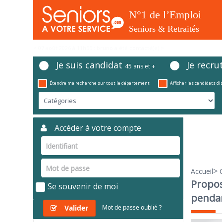
< 07 août 2026 à 11h55 : bruno a été contacté(e) >
Je suis candidat
Je recru
45 ans et +
Étendre ma recherche sur tout le département
Afficher les candidats d
Accéder à votre compte
>
Accueil
Propos
Se souvenir de moi
pendan
Valider
Mot de passe oublié ?