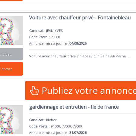
Voiture avec chauffeur privé - Fontainebleau
Candidat
:
JEAN-YVES
Code Postal
: 77300
Annonce mise à jour le :
04/08/2026
andidat
Voiture avec chauffeur privé 9 places vipEn Seine-et-Marne
...
Contact
Publiez votre annonc
gardiennage et entretien - Ile de france
Candidat
:
kleber
Code Postal
: 91000, 77000, 78000
Annonce mise à jour le :
31/07/2026