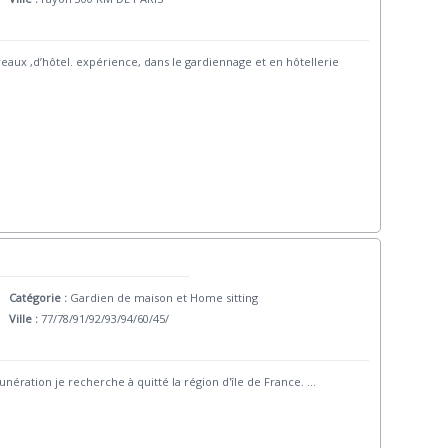
eaux ,d’hôtel. expérience, dans le gardiennage et en hôtellerie
Catégorie :
Gardien de maison et Home sitting
Ville :
77/78/91/92/93/94/60/45/
nération je recherche à quitté la région d'île de France.
...