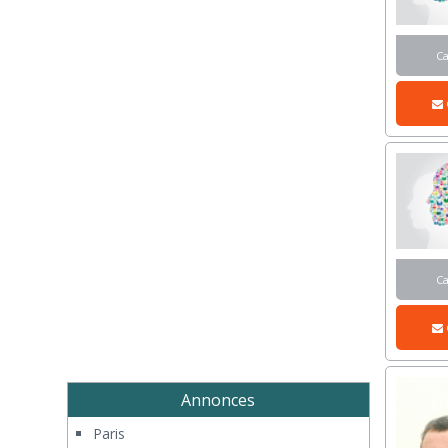
C
C
Annonces
Paris