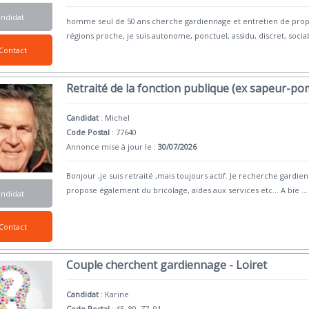
andidat
homme seul de 50 ans cherche gardiennage et entretien de prop
régions proche, je suis autonome, ponctuel, assidu, discret, socia
Contact
Retraité de la fonction publique (ex sapeur-po
Candidat
:
Michel
Code Postal
: 77640
Annonce mise à jour le :
30/07/2026
Bonjour ,je suis retraité ,mais toujours actif. Je recherche gardie
propose également du bricolage, aides aux services etc... A bie
...
andidat
Contact
Couple cherchent gardiennage - Loiret
Candidat
:
Karine
Code Postal
: 45, 89, 77, 91