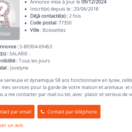
Annonce mise à jour le
09/12/2024
Inscrit(e) depuis le : 20/06/2018
Déjà contacté(e) :
2 fois
Code postal
:
77350
Ville
: Boissettes
didat
Annonce :
S-80304-69453
(s) :
SALARIE -
ibilité :
Tous les jours
dat
:
Jocelyne
 serieuse et dynamique 58 ans fonctionnaire en lycee, celib
mes services pour la garde de votre maison et animaux et e
as a me contacter par mail ou tel, avec plaisir et serieux de v
tact par email
Contact par téléphone
ser un avis