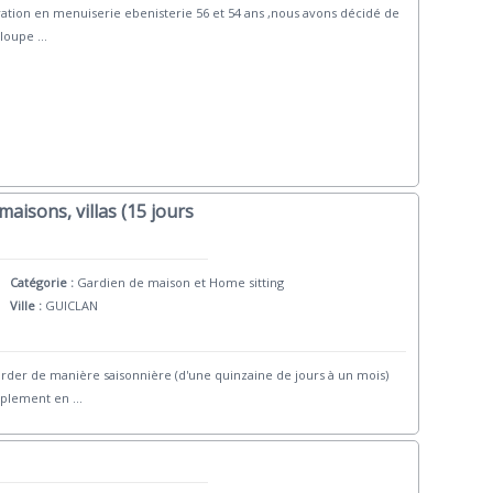
ration en menuiserie ebenisterie 56 et 54 ans ,nous avons décidé de
eloupe
...
aisons, villas (15 jours
Catégorie :
Gardien de maison et Home sitting
Ville :
GUICLAN
rder de manière saisonnière (d'une quinzaine de jours à un mois)
implement en
...