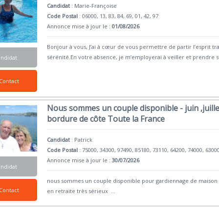
Candidat
:
Marie-Françoise
Code Postal
: 06000, 13, 83, 84, 69, 01, 42, 97
Annonce mise à jour le :
01/08/2026
Bonjour à vous, J’ai à cœur de vous permettre de partir l’esprit t
sérénité.En votre absence, je m’employerai à veiller et prendre 
andidat
Contact
Nous sommes un couple disponible - juin ,juillet
bordure de côte Toute la France
Candidat
:
Patrick
Code Postal
: 75000, 34300, 97490, 85180, 73110, 64200, 74000, 6300
Annonce mise à jour le :
30/07/2026
andidat
nous sommes un couple disponible pour gardiennage de maison .
Contact
en retraite très sérieux
...