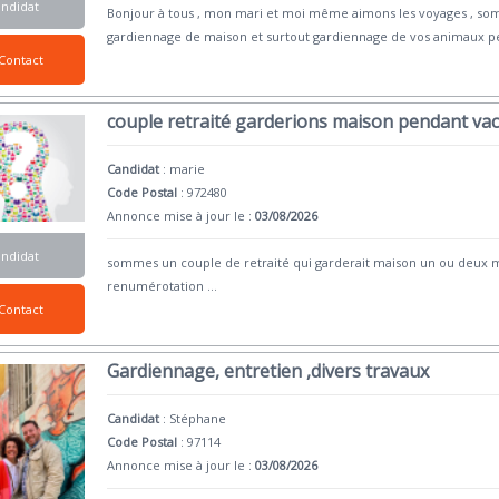
andidat
Bonjour à tous , mon mari et moi même aimons les voyages , so
gardiennage de maison et surtout gardiennage de vos animaux 
Contact
couple retraité garderions maison pendant va
Candidat
:
marie
Code Postal
: 972480
Annonce mise à jour le :
03/08/2026
andidat
sommes un couple de retraité qui garderait maison un ou deux mo
renumérotation
...
Contact
Gardiennage, entretien ,divers travaux
Candidat
:
Stéphane
Code Postal
: 97114
Annonce mise à jour le :
03/08/2026