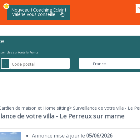
P
Nouveau ! Coaching Eclair !
Valérie vous conseille
te
isponibles sur toute la France
?
>
Gardien de maison et Home sitting
Surveillance de votre villa - Le P
llance de votre villa - Le Perreux sur marne
Annonce mise à jour le
05/06/2026