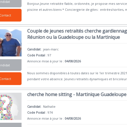
andidat
Bonjour,Jeune retraitée fiable, ordonnée, je propose mes service
piscine et autres biens * Conciergerie de gites : entrées/sorties,
Contact
Couple de jeunes retraités cherche gardiennage
Réunion ou la Guadeloupe ou la Martinique
Candidat
:
jean-marc
Code Postal
: 97
Annonce mise à jour le :
04/08/2026
andidat
Nous sommes disponibles à toutes dates sur le 1er trimestre 2021
Contact
pendant votre absence. Jeunes retraités dynamiques et bricoleur
cherche home sitting - Martinique Guadeloupe
Candidat
:
Nathalie
Code Postal
: 974
Annonce mise à jour le :
04/08/2026