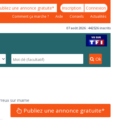
ubliez une annonce gratuite*
Inscription
Connexion
Comment ça marche ?
Aide
Conseils
Actualités
07 août 2026 : 442526 inscrits
Ok
erreux sur marne
Publiez une annonce gratuite*