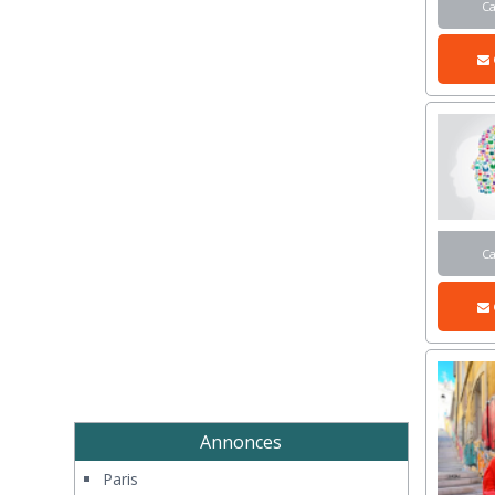
C
C
Annonces
Paris