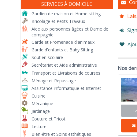
Con
SERVICES À DOMICILE
Gardien de maison et Home sitting
Lais
Bricolage et Petits Travaux
Aide aux personnes âgées et Dame de
Sign
compagnie
Garde et Promenade d'animaux
Ajou
Garde d'enfants et Baby Sitting
Soutien scolaire
Secrétariat et Aide administrative
Nos der
Transport et Livraisons de courses
Ménage et Repassage
Assistance informatique et Internet
Cuisine
Mécanique
Jardinage
C
Couture et Tricot
Lecture
Bien-être et Soins esthétiques