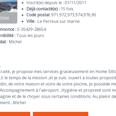
Inscrit(e) depuis le : 01/11/2011
Déjà contacté(e) :
15 fois
Code postal
:
971
,
972
,
973
,
974
,
976
,
90
didat
Ville
: Le Perreux sur marne
Annonce :
S-35429-28654
ibilité :
Tous les jours
dat
:
Michel
,
traité, je propose mes services gracieusement en Home Sit
 le temps de la mission ,et je suis ouvert à toutes proposit
rdin, de votre maison et voire de votre piscine, Je possède m
.Accompagnement à l'aéroport ..Hygiène et propreté sont me
gnie et de le choyer sous certaines conditions. Au plaisir de
ment....Michel