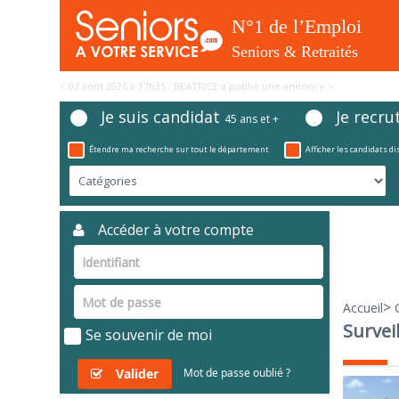
< 07 août 2026 à 17h35 : BEATRICE a publié une annonce >
Je suis candidat
Je recru
45 ans et +
Étendre ma recherche sur tout le département
Afficher les candidats d
Accéder à votre compte
>
Accueil
Survei
Se souvenir de moi
Valider
Mot de passe oublié ?