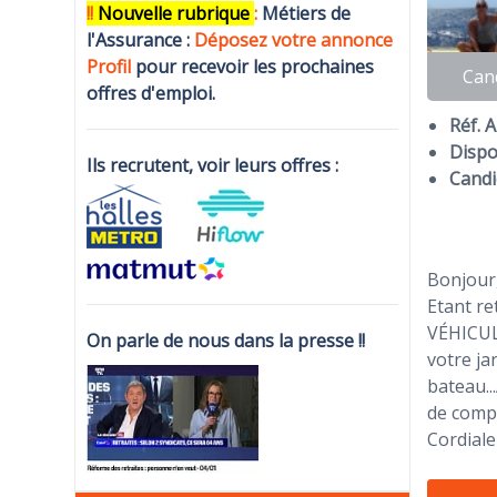
!!
N
ouvelle rubrique
:
Métiers de
l'Assurance :
Déposez votre annonce
Profi
l
pour recevoir les prochaines
Can
offres d'emploi.
Réf. 
Dispon
Ils recrutent, voir leurs offres :
Candi
Bonjour
Etant re
VÉHICULE
On parle de nous dans la presse !!
votre ja
bateau..
de compa
Cordiale