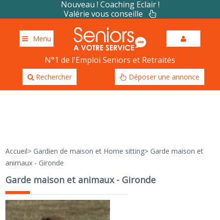
Nouveau ! Coaching Eclair !
Valérie vous conseille
Menu
N°1 de l'Emploi Seniors et Retraités
Rechercher
Déposer une annonce
Accueil
>
Gardien de maison et Home sitting
>
Garde maison et
animaux - Gironde
Garde maison et animaux - Gironde