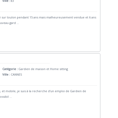
Ville :
83
té sur toulon pendant 15 ans mais malheureusement vendue et 6 ans
ouveau gard
...
Catégorie :
Gardien de maison et Home sitting
Ville :
CANNES
, et mobile, je suis à la recherche d'un emploi de Gardien de
ossibil
...