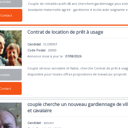
andidat
Couple de retraités actifs 68 ans cherchent gardiennage plus en
assistante maternelle agréé - gardienne d école-aide soignante 
Contact
Contrat de location de prêt à usage
Candidat
:
FLORENT
Code Postal
: 20000
Annonce mise à jour le :
07/08/2026
Couple sérieux serviable et fiable, cherche Contrat de prêt à usa
disponible pour toutes offres propositions de travail,sur propriét
.
andidat
Contact
couple cherche un nouveau gardiennage de vill
et cavalaire
Candidat
:
steven