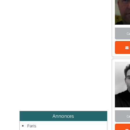
C
Annonces
C
Paris