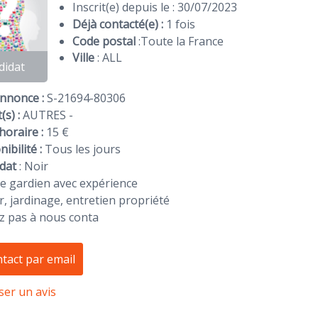
Inscrit(e) depuis le : 30/07/2023
Déjà contacté(e) :
1 fois
Code postal
:
Toute la France
Ville
: ALL
didat
Annonce :
S-21694-80306
(s) :
AUTRES -
horaire :
15 €
ibilité :
Tous les jours
dat
:
Noir
e gardien avec expérience
r, jardinage, entretien propriété
z pas à nous conta
tact par email
ser un avis