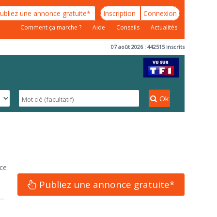
ubliez une annonce gratuite*
Inscription
Connexion
Comment ça marche ?
Aide
Conseils
Actualités
07 août 2026 : 442515 inscrits
Ok
nce
Publiez une annonce gratuite*