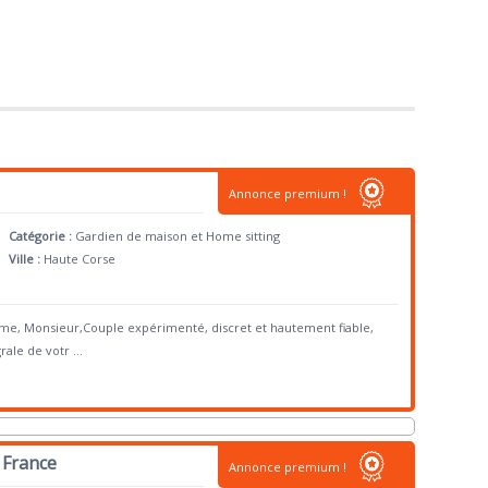
Annonce premium !
Catégorie :
Gardien de maison et Home sitting
Ville :
Haute Corse
me, Monsieur,Couple expérimenté, discret et hautement fiable,
rale de votr
...
 France
Annonce premium !