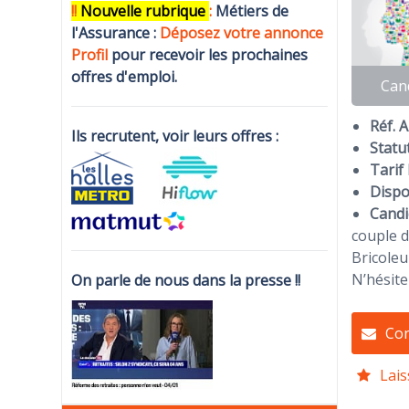
!!
N
ouvelle rubrique
:
Métiers de
l'Assurance :
Déposez votre annonce
Profi
l
pour recevoir les prochaines
offres d'emploi.
Can
Réf. 
Ils recrutent, voir leurs offres :
Statut
Tarif 
Dispon
Candi
couple d
Bricoleu
N’hésite
On parle de nous dans la presse !!
Con
Lais