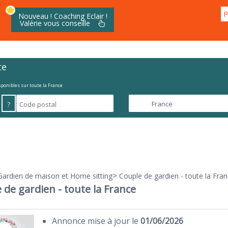
P
Nouveau ! Coaching Eclair !
Valérie vous conseille
te
isponibles sur toute la France
?
>
Gardien de maison et Home sitting
Couple de gardien - toute la Fra
 de gardien - toute la France
Annonce mise à jour le
01/06/2026