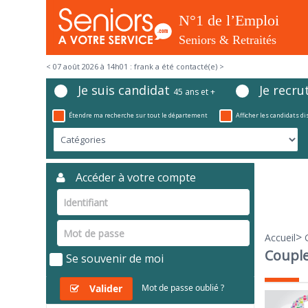
< 07 août 2026 à 14h01 : frank a été contacté(e) >
Je suis candidat
Je recru
45 ans et +
Étendre ma recherche sur tout le département
Afficher les candidats d
Accéder à votre compte
>
Accueil
Couple
Se souvenir de moi
Valider
Mot de passe oublié ?