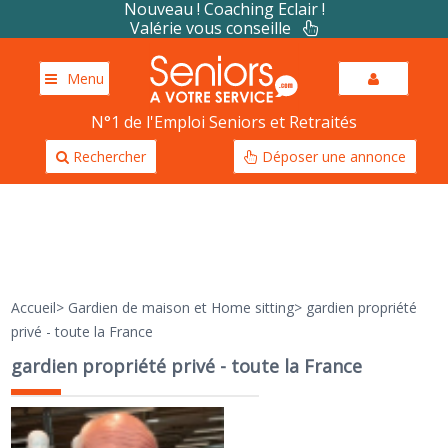
Nouveau ! Coaching Eclair !
Valérie vous conseille
Menu
N°1 de l'Emploi Seniors et Retraités
Rechercher
Déposer une annonce
Accueil
>
Gardien de maison et Home sitting
>
gardien propriété
privé - toute la France
gardien propriété privé - toute la France