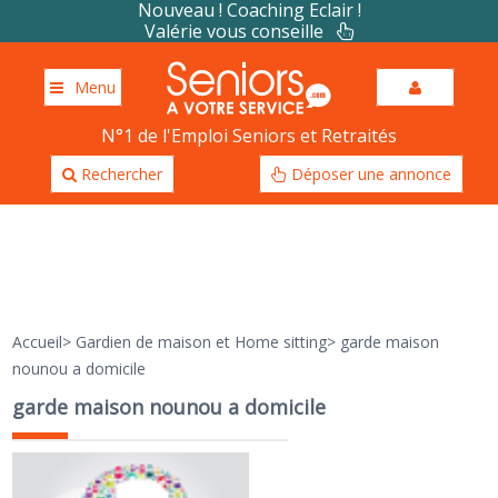
Nouveau ! Coaching Eclair !
Valérie vous conseille
Menu
N°1 de l'Emploi Seniors et Retraités
Rechercher
Déposer une annonce
Accueil
>
Gardien de maison et Home sitting
>
garde maison
nounou a domicile
garde maison nounou a domicile