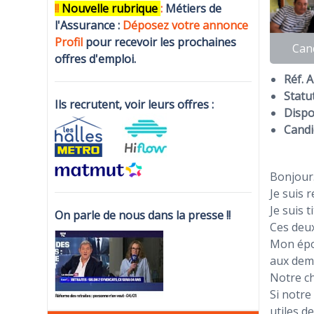
!!
N
ouvelle rubrique
:
Métiers de
l'Assurance :
Déposez votre annonce
Profi
l
pour recevoir les prochaines
Can
offres d'emploi.
Réf. 
Statut
Ils recrutent, voir leurs offres :
Dispon
Candi
Bonjour
Je suis 
Je suis 
On parle de nous dans la presse !!
Ces deux
Mon épou
aux dema
Notre ch
Si notre
utiles de