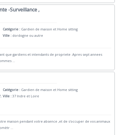
te -Surveillance ,
Catégorie :
Gardien de maison et Home sitting
Ville :
dordogne ou autre
nt que gardiens et intendants de propriete .Apres sept annees
s sommes
...
Catégorie :
Gardien de maison et Home sitting
7,
Ville :
37 Indre et Loire
votre maison pendant votre absence ,et de s'occuper de vos animaux
lomètr
...