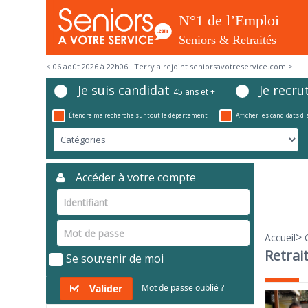
< 06 août 2026 à 22h06 : Terry a rejoint seniorsavotreservice.com >
Je suis candidat
Je recru
45 ans et +
Étendre ma recherche sur tout le département
Afficher les candidats d
Accéder à votre compte
>
Accueil
Retrai
Se souvenir de moi
Valider
Mot de passe oublié ?