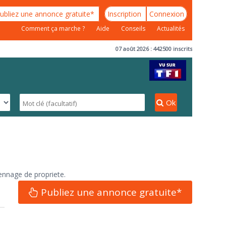
ubliez une annonce gratuite*
Inscription
Connexion
Comment ça marche ?
Aide
Conseils
Actualités
07 août 2026 : 442500 inscrits
Ok
iennage de propriete.
.
Publiez une annonce gratuite*