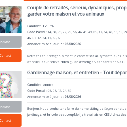
Couple de retraités, sérieux, dynamiques, prop
garder votre maison et vos animaux
Candidat
:
EVELYNE
Code Postal
: 14, 50, 76, 22, 29, 56, 44, 41, 49, 85, 17, 64, 40, 15, 19, 2
46, 63, 12, 34, 11, 66, 65
andidat
Annonce mise à jour le :
03/08/2026
Contact
Retraités en Bretagne, aimant le contact social, sympathiques, dis
d'accueil pour "élève chien guide d'aveugle", pendant 5 ans, à l
...
Gardiennage maison, et entretien - Tout dépa
Candidat
:
Annick
Code Postal
: 05, 06, 12, 24, 39
Annonce mise à jour le :
03/08/2026
andidat
Bonjour,Nous souhaitons faire du home sitting de façon ponctuel
jardinage, et bricole beaucoupMoi je travaillais en CESU chez des 
Contact