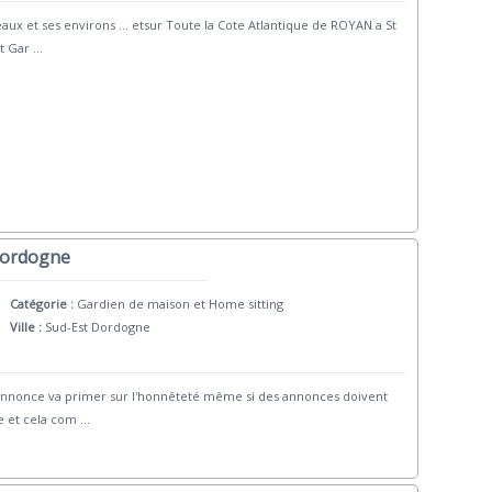
ux et ses environs … etsur Toute la Cote Atlantique de ROYAN a St
et Gar
...
 Dordogne
Catégorie :
Gardien de maison et Home sitting
Ville :
Sud-Est Dordogne
annonce va primer sur l'honnêteté même si des annonces doivent
e et cela com
...