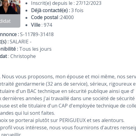
Inscrit(e) depuis le : 27/12/2023
Déjà contacté(e) :
3 fois
Code postal
:
24000
didat
Ville
: 974
Annonce :
S-11789-31418
(s) :
SALARIE -
ibilité :
Tous les jours
dat
:
Christophe
. Nous vous proposons, mon épouse et moi même, nos servic
retraité gendarmerie (32 ans de service), sérieux, rigoureux 
titulaire d'un BAC technique en sécurité publique ainsi que d
 dernières années j'ai travaillé dans une société de sécurité 
se est elle titulaire d'un CAP d'employée technique de collec
ndes qui lui sont faites.
oix se porterai plutôt sur PERIGUEUX et ses alentours.
 profil vous intéresse, nous vous fournirons d'autres rens
 recueillir.