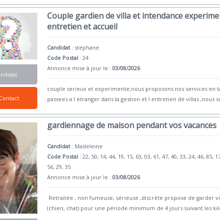
Couple gardien de villa et intendance experimen
entretien et accueil
Candidat
:
stephane
Code Postal
: 24
Annonce mise à jour le :
03/08/2026
andidat
couple serieux et experimente,nous proposons nos services en ta
Contact
passees a l etranger dans la gestion et l entretien de villas ,nou
gardiennage de maison pendant vos vacances
Candidat
:
Madeleine
Code Postal
: 22, 50, 14, 44, 19, 15, 63, 03, 61, 47, 40, 33, 24, 46, 85, 1
56, 29, 35
Annonce mise à jour le :
03/08/2026
Retraitée , non fumeuse, sérieuse ,discrète propose de garder 
(chien, chat) pour une période minimum de 4 jours suivant les ki