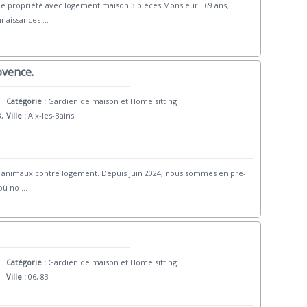
 propriété avec logement maison 3 pièces.Monsieur : 69 ans,
onnaissances
...
ovence.
Catégorie :
Gardien de maison et Home sitting
8,
Ville :
Aix-les-Bains
et animaux contre logement. Depuis juin 2024, nous sommes en pré-
 où no
...
Catégorie :
Gardien de maison et Home sitting
Ville :
06, 83