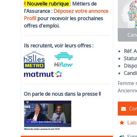
!!
N
ouvelle rubrique
:
Métiers de
l'Assurance :
Déposez votre annonce
Profi
l
pour recevoir les prochaines
offres d'emploi.
Can
Ils recrutent, voir leurs offres :
Réf. 
Statut
Dispon
Candi
Femme r
Ancienne
On parle de nous dans la presse !!
Con
Lais
Sign