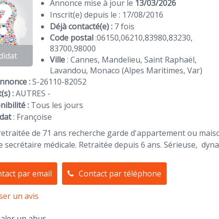
Annonce mise à jour le
13/03/2026
Inscrit(e) depuis le : 17/08/2016
Déjà contacté(e) :
7 fois
Code postal
:
06150
,
06210
,
83980
,
83230
,
83700
,
98000
didat
Ville
: Cannes, Mandelieu, Saint Raphaël,
Lavandou, Monaco (Alpes Maritimes, Var)
Annonce :
S-26110-82052
(s) :
AUTRES -
ibilité :
Tous les jours
dat
:
Françoise
etraitée de 71 ans recherche garde d'appartement ou maiso
 secrétaire médicale. Retraitée depuis 6 ans. Sérieuse, dyn
tact par email
Contact par téléphone
ser un avis
aler un abus