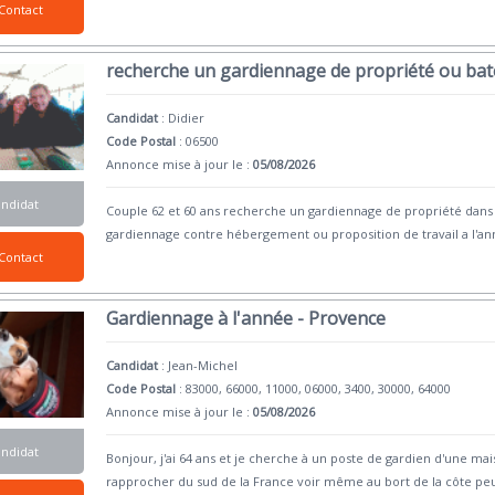
Contact
recherche un gardiennage de propriété ou ba
Candidat
:
Didier
Code Postal
: 06500
Annonce mise à jour le :
05/08/2026
andidat
Couple 62 et 60 ans recherche un gardiennage de propriété dans la
gardiennage contre hébergement ou proposition de travail a l'a
Contact
Gardiennage à l'année - Provence
Candidat
:
Jean-Michel
Code Postal
: 83000, 66000, 11000, 06000, 3400, 30000, 64000
Annonce mise à jour le :
05/08/2026
andidat
Bonjour, j'ai 64 ans et je cherche à un poste de gardien d'une ma
rapprocher du sud de la France voir même au bort de la côte pe