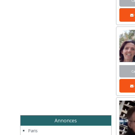
C
C
Annonces
Paris