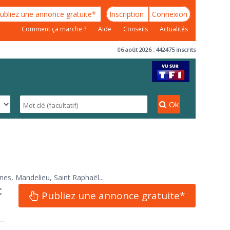
ubliez une annonce gratuite*
Inscription
Connexion
Comment ça marche ?
Aide
Conseils
Actualités
06 août 2026 : 442475 inscrits
Ok
nes, Mandelieu, Saint Raphaël...
t
Publiez une annonce gratuite*