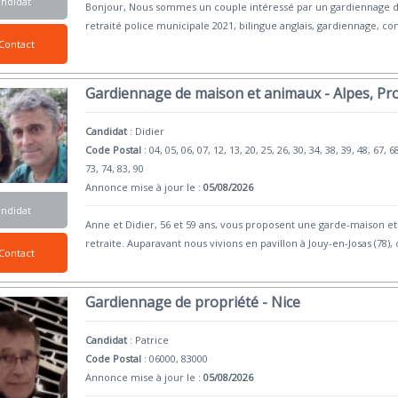
andidat
Bonjour, Nous sommes un couple intéressé par un gardiennage de
retraité police municipale 2021, bilingue anglais, gardiennage, c
Contact
Gardiennage de maison et animaux - Alpes, Pr
Candidat
:
Didier
Code Postal
: 04, 05, 06, 07, 12, 13, 20, 25, 26, 30, 34, 38, 39, 48, 67, 6
73, 74, 83, 90
Annonce mise à jour le :
05/08/2026
andidat
Anne et Didier, 56 et 59 ans, vous proposent une garde-maison 
retraite. Auparavant nous vivions en pavillon à Jouy-en-Josas (78),
Contact
Gardiennage de propriété - Nice
Candidat
:
Patrice
Code Postal
: 06000, 83000
Annonce mise à jour le :
05/08/2026