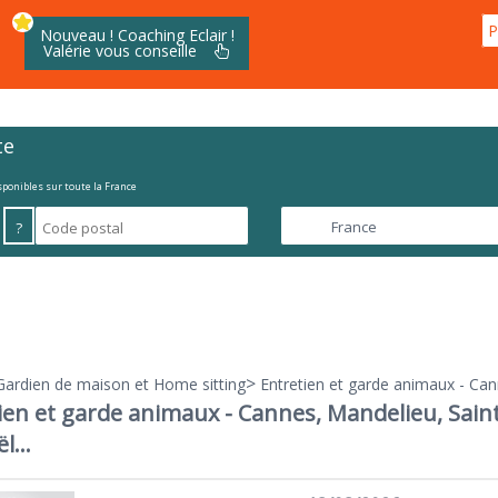
P
Nouveau ! Coaching Eclair !
Valérie vous conseille
>
te
isponibles sur toute la France
?
>
Gardien de maison et Home sitting
Entretien et garde animaux - Can
ien et garde animaux - Cannes, Mandelieu, Sain
l...