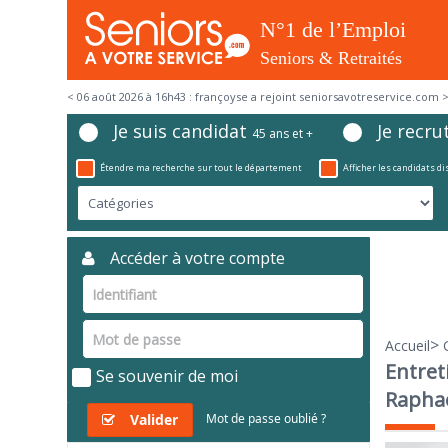
< 06 août 2026 à 16h43 : françoyse a rejoint seniorsavotreservice.com 
Je suis candidat
Je recru
45 ans et +
Étendre ma recherche sur tout le département
Afficher les candidats d
Accéder à votre compte
>
Accueil
Entret
Se souvenir de moi
Raphaë
Valider
Mot de passe oublié ?