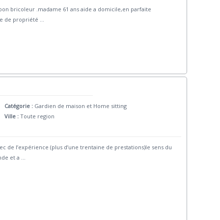
,bon bricoleur .madame 61 ans aide a domicile,en parfaite
ge de propriété
...
Catégorie :
Gardien de maison et Home sitting
Ville :
Toute region
 de l’expérience (plus d’une trentaine de prestations)le sens du
nde et a
...