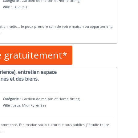
Catégorie :
Gardien de maison et Home sitting
Ville :
LA REOLE
imation radio... Je peux prendre soin de votre maison ou appartement,
...
e gratuitement*
rience), entretien espace
nes et des biens,
Catégorie :
Gardien de maison et Home sitting
Ville :
paca, Midi-Pyrénées
commerce, l'animation socio culturelle tous publics, j''étudie toute
i
...