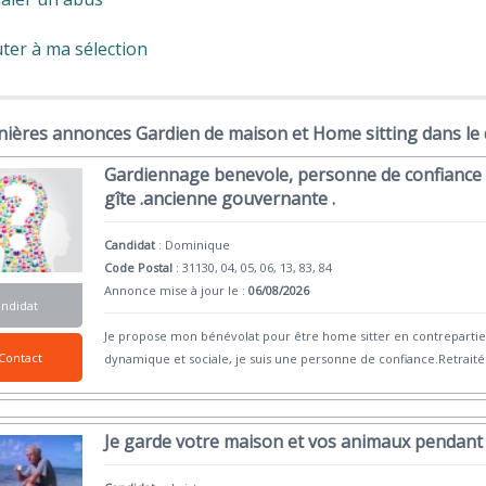
ter à ma sélection
nières annonces Gardien de maison et Home sitting dans le
Gardiennage benevole, personne de confiance 
gîte .ancienne gouvernante .
Candidat
:
Dominique
Code Postal
: 31130, 04, 05, 06, 13, 83, 84
Annonce mise à jour le :
06/08/2026
andidat
Je propose mon bénévolat pour être home sitter en contrepartie
Contact
dynamique et sociale, je suis une personne de confiance.Retraitée
Je garde votre maison et vos animaux pendant 