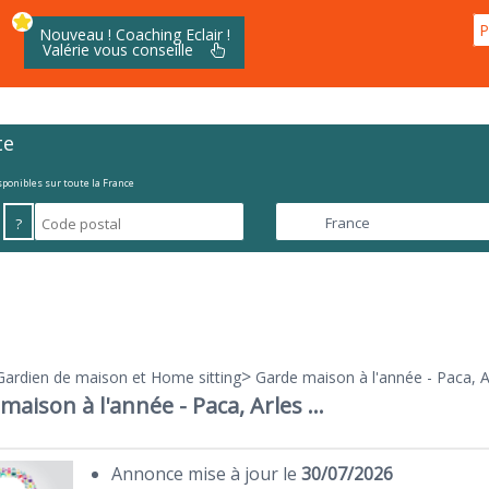
P
Nouveau ! Coaching Eclair !
Valérie vous conseille
te
isponibles sur toute la France
?
>
Gardien de maison et Home sitting
Garde maison à l'année - Paca, Arl
aison à l'année - Paca, Arles ...
Annonce mise à jour le
30/07/2026