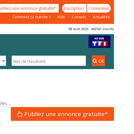
ubliez une annonce gratuite*
Inscription
Connexion
Comment ça marche ?
Aide
Conseils
Actualités
08 août 2026 : 442561 inscrits
Ok
es ...
Publiez une annonce gratuite*