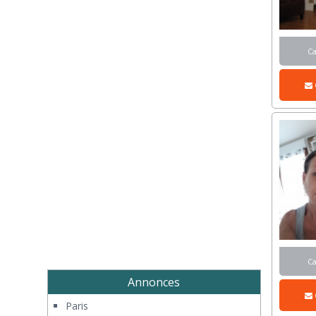
C
C
Annonces
Paris