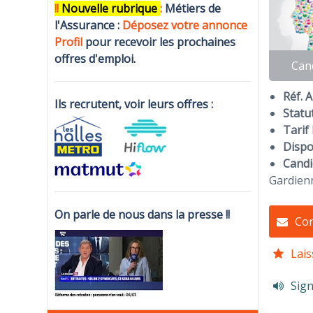
!!
N
ouvelle rubrique
:
Métiers de
l'Assurance :
Déposez votre annonce
Profi
l
pour recevoir les prochaines
offres d'emploi.
Can
Réf. 
Ils recrutent, voir leurs offres :
Statut
Tarif 
Dispon
Candi
Gardienn
On parle de nous dans la presse !!
Con
Lais
Sign