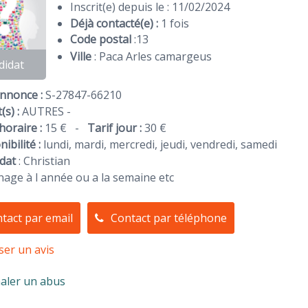
Inscrit(e) depuis le : 11/02/2024
Déjà contacté(e) :
1 fois
Code postal
:
13
Ville
: Paca Arles camargeus
didat
Annonce :
S-27847-66210
(s) :
AUTRES -
horaire :
15 €
-
Tarif jour :
30 €
ibilité :
lundi, mardi, mercredi, jeudi, vendredi, samedi
dat
:
Christian
age à l année ou a la semaine etc
tact par email
Contact par téléphone
ser un avis
aler un abus