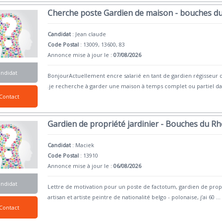
Cherche poste Gardien de maison - bouches du
Candidat
:
Jean claude
Code Postal
: 13009, 13600, 83
Annonce mise à jour le :
07/08/2026
andidat
BonjourActuellement encre salarié en tant de gardien régisseur da
.je recherche à garder une maison à temps complet ou partiel da
Contact
Gardien de propriété jardinier - Bouches du R
Candidat
:
Maciek
Code Postal
: 13910
Annonce mise à jour le :
06/08/2026
andidat
Lettre de motivation pour un poste de factotum, gardien de prop
artisan et artiste peintre de nationalité belgo - polonaise, j’ai 60
...
Contact