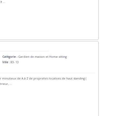
 a
...
Catégorie :
Gardien de maison et Home sitting
Ville :
83- 13
minutieux de A à Z de propriétes locatives de haut standing (
érieur,
...