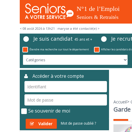
< 08 août 2026 à 13h21 : maryse a été contacté(e) >
Je suis candidat
Je recru
45 ans et +
Étendre ma recherche sur tout le département
Afficher les candidats d
Accéder à votre compte
>
Accueil
Garde m
Se souvenir de moi
Valider
Mot de passe oublié ?