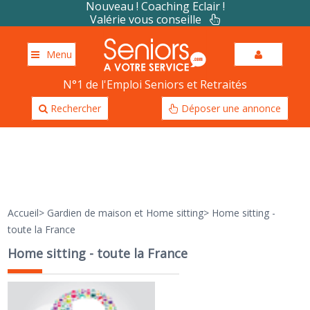
Nouveau ! Coaching Eclair !
Valérie vous conseille
Menu
N°1 de l'Emploi Seniors et Retraités
Rechercher
Déposer une annonce
Accueil
>
Gardien de maison et Home sitting
>
Home sitting -
toute la France
Home sitting - toute la France