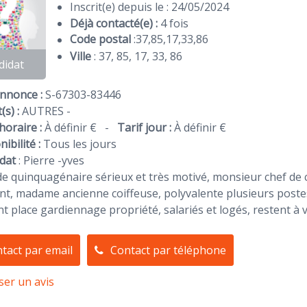
Inscrit(e) depuis le : 24/05/2024
Déjà contacté(e) :
4 fois
Code postal
:
37
,
85
,
17
,
33
,
86
Ville
: 37, 85, 17, 33, 86
didat
Annonce :
S-67303-83446
(s) :
AUTRES -
horaire :
À définir €
-
Tarif jour :
À définir €
ibilité :
Tous les jours
dat
:
Pierre -yves
e quinquagénaire sérieux et très motivé, monsieur chef de c
nt, madame ancienne coiffeuse, polyvalente plusieurs postes div
t place gardiennage propriété, salariés et logés, restent à v
tact par email
Contact par téléphone
ser un avis