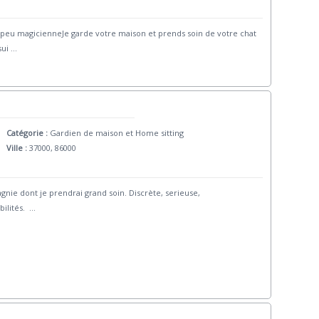
 peu magicienneJe garde votre maison et prends soin de votre chat
sui
...
Catégorie :
Gardien de maison et Home sitting
Ville :
37000, 86000
ie dont je prendrai grand soin. Discrète, serieuse,
bilités.
...