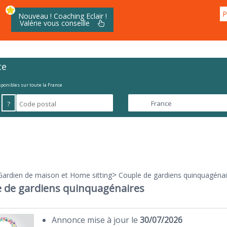
P
Nouveau ! Coaching Eclair !
Valérie vous conseille
te
isponibles sur toute la France
?
>
Gardien de maison et Home sitting
Couple de gardiens quinquagénai
 de gardiens quinquagénaires
Annonce mise à jour le
30/07/2026