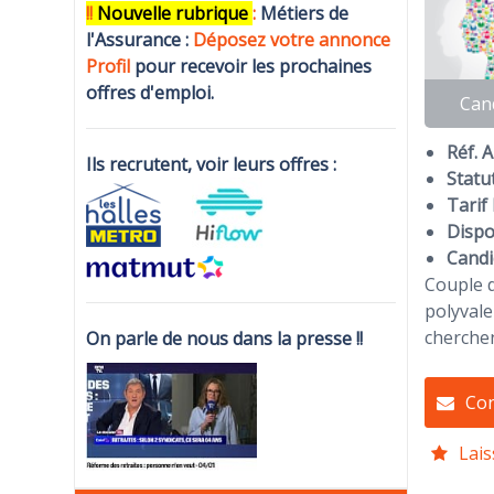
!!
N
ouvelle rubrique
:
Métiers de
l'Assurance :
Déposez votre annonce
Profi
l
pour recevoir les prochaines
offres d'emploi.
Can
Réf. 
Ils recrutent, voir leurs offres :
Statut
Tarif 
Dispon
Candi
Couple d
polyvale
cherchen
On parle de nous dans la presse !!
Con
Lais