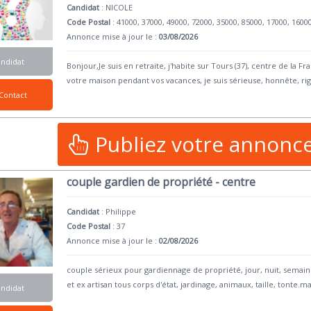
Candidat
:
NICOLE
Code Postal
: 41000, 37000, 49000, 72000, 35000, 85000, 17000, 1600
Annonce mise à jour le :
03/08/2026
andidat
Bonjour,Je suis en retraite, j'habite sur Tours (37), centre de la 
votre maison pendant vos vacances, je suis sérieuse, honnête, ri
Contact
Publiez votre annonc
couple gardien de propriété - centre
Candidat
:
Philippe
Code Postal
: 37
Annonce mise à jour le :
02/08/2026
couple sérieux pour gardiennage de propriété, jour, nuit, semai
et ex artisan tous corps d'état, jardinage, animaux, taille, tonte.m
andidat