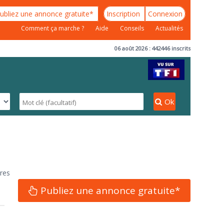
ubliez une annonce gratuite*
Inscription
Connexion
Comment ça marche ?
Aide
Conseils
Actualités
06 août 2026 : 442446 inscrits
Ok
res
Publiez une annonce gratuite*