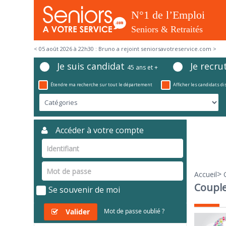
< 05 août 2026 à 22h30 : Bruno a rejoint seniorsavotreservice.com >
Je suis candidat
Je recru
45 ans et +
Étendre ma recherche sur tout le département
Afficher les candidats d
Accéder à votre compte
>
Accueil
Couple
Se souvenir de moi
Valider
Mot de passe oublié ?