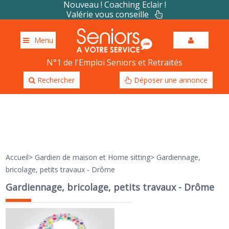
Nouveau ! Coaching Eclair !
Valérie vous conseille
Menu
N°1 de l'Emploi Seniors et Retraités
Rechercher
Déposer une annonce
Accueil
>
Gardien de maison et Home sitting
>
Gardiennage,
bricolage, petits travaux - Drôme
Gardiennage, bricolage, petits travaux - Drôme