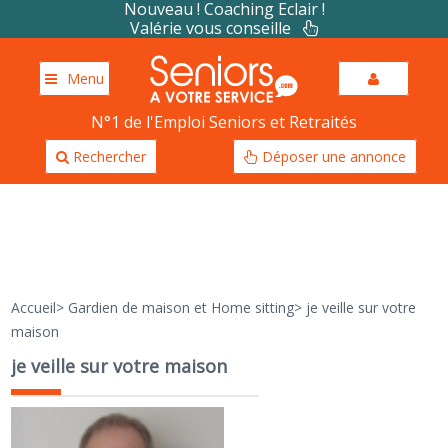
Nouveau ! Coaching Eclair !
Valérie vous conseille
Menu
N°1 de l'Emploi Seniors et Retraités
Rechercher
Déposer une annonce
Accueil
>
Gardien de maison et Home sitting
>
je veille sur votre
maison
je veille sur votre maison