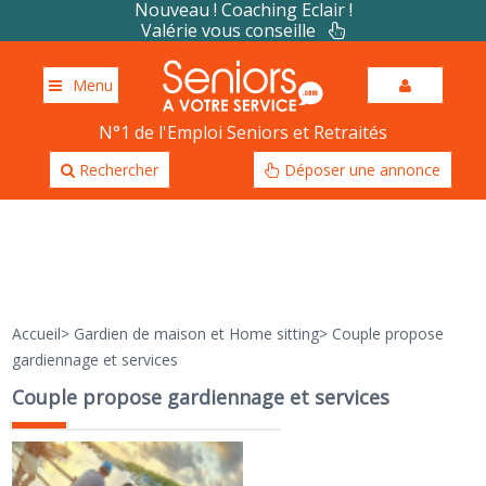
Nouveau ! Coaching Eclair !
Valérie vous conseille
Menu
N°1 de l'Emploi Seniors et Retraités
Rechercher
Déposer une annonce
Accueil
>
Gardien de maison et Home sitting
>
Couple propose
gardiennage et services
Couple propose gardiennage et services