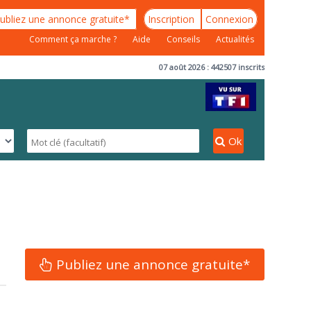
ubliez une annonce gratuite*
Inscription
Connexion
Comment ça marche ?
Aide
Conseils
Actualités
07 août 2026 : 442507 inscrits
Ok
Publiez une annonce gratuite*