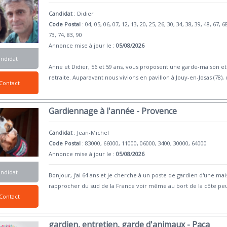
Candidat
:
Didier
Code Postal
: 04, 05, 06, 07, 12, 13, 20, 25, 26, 30, 34, 38, 39, 48, 67, 6
73, 74, 83, 90
Annonce mise à jour le :
05/08/2026
andidat
Anne et Didier, 56 et 59 ans, vous proposent une garde-maison 
retraite. Auparavant nous vivions en pavillon à Jouy-en-Josas (78),
Contact
Gardiennage à l'année - Provence
Candidat
:
Jean-Michel
Code Postal
: 83000, 66000, 11000, 06000, 3400, 30000, 64000
Annonce mise à jour le :
05/08/2026
andidat
Bonjour, j'ai 64 ans et je cherche à un poste de gardien d'une ma
rapprocher du sud de la France voir même au bort de la côte pe
Contact
gardien, entretien, garde d'animaux - Paca