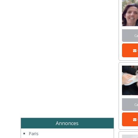
C
C
Annonces
Paris