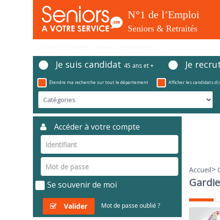
< 07 août 2026 à 08h37 : bruno a été contacté(e) >
Je suis candidat
Je recru
45 ans et +
Étendre ma recherche sur tout le département
Afficher les candidats d
Accéder à votre compte
>
Accueil
Gardie
Se souvenir de moi
Valider
Mot de passe oublié ?