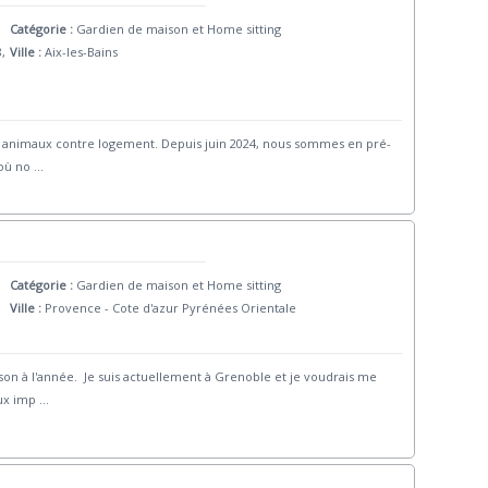
Catégorie :
Gardien de maison et Home sitting
8,
Ville :
Aix-les-Bains
et animaux contre logement. Depuis juin 2024, nous sommes en pré-
 où no
...
Catégorie :
Gardien de maison et Home sitting
Ville :
Provence - Cote d'azur Pyrénées Orientale
ison à l'année. Je suis actuellement à Grenoble et je voudrais me
ux imp
...