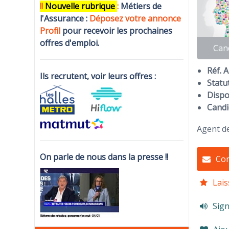
!!
N
ouvelle rubrique
:
Métiers de
l'Assurance :
Déposez votre annonce
Profi
l
pour recevoir les prochaines
offres d'emploi.
Can
Réf. 
Ils recrutent, voir leurs offres :
Statut
Dispon
Candi
Agent de
On parle de nous dans la presse !!
Con
Lais
Sign