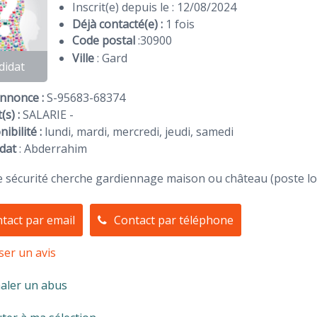
Inscrit(e) depuis le : 12/08/2024
Déjà contacté(e) :
1 fois
Code postal
:
30900
Ville
: Gard
didat
Annonce :
S-95683-68374
(s) :
SALARIE -
ibilité :
lundi, mardi, mercredi, jeudi, samedi
dat
:
Abderrahim
 sécurité cherche gardiennage maison ou château (poste lo
tact par email
Contact par téléphone
ser un avis
aler un abus