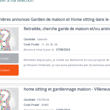
ter à ma sélection
nières annonces Gardien de maison et Home sitting dans le
Retraitée, cherche garde de maison et/ou anim
Candidat
:
Isabelle
Code Postal
: 11, 34, 30, 66
Annonce mise à jour le :
07/08/2026
andidat
Retraitée depuis peu, je réside sur Narbonne et vous propose d
profession médicale, je suis aussi passionnée par les animaux ave
Contact
home sitting et gardiennage maison - Villeneu
Candidat
:
PATRICIA
Code Postal
: 30400
Annonce mise à jour le :
07/08/2026