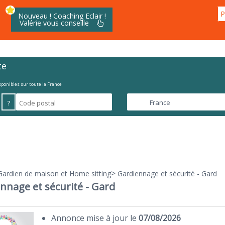
P
Nouveau ! Coaching Eclair !
Valérie vous conseille
te
isponibles sur toute la France
?
>
Gardien de maison et Home sitting
Gardiennage et sécurité - Gard
nnage et sécurité - Gard
Annonce mise à jour le
07/08/2026