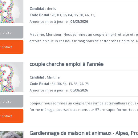
Candidat
:
denis
Code Postal
: 20, 83, 06, 04, 05, 30, 66, 13,
Annonce mise à jour le :
06/08/2026
andidat
Madame, Monsieur, Nous sommes un couple en préretraite et rec
activité en aucun cas nous n'imaginons de rester sans rien faire.
Contact
couple cherche emploi à l'année
Candidat
:
Martine
Code Postal
: 84, 30, 34, 13, 38, 74, 73
Annonce mise à jour le :
06/08/2026
andidat
bonjour nous sommes un couple très sympa et travailleurs nous
forme ménage, courses etcc monsieur 57 ans super forme tout c
Contact
Gardiennage de maison et animaux - Alpes, Pr