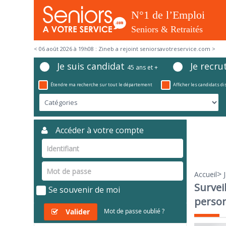
< 06 août 2026 à 19h08 : Zineb a rejoint seniorsavotreservice.com >
Je suis candidat
Je recru
45 ans et +
Étendre ma recherche sur tout le département
Afficher les candidats d
Accéder à votre compte
>
Accueil
Survei
Se souvenir de moi
perso
Valider
Mot de passe oublié ?