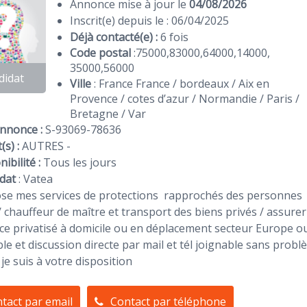
Annonce mise à jour le
04/08/2026
Inscrit(e) depuis le : 06/04/2025
Déjà contacté(e) :
6 fois
Code postal
:
75000
,
83000
,
64000
,
14000
,
35000
,
56000
didat
Ville
: France France / bordeaux / Aix en
Provence / cotes d’azur / Normandie / Paris /
Bretagne / Var
Annonce :
S-93069-78636
(s) :
AUTRES -
ibilité :
Tous les jours
dat
:
Vatea
se mes services de protections rapprochés des personnes / 
/ chauffeur de maître et transport des biens privés / assurer
ce privatisé à domicile ou en déplacement secteur Europe o
le et discussion directe par mail et tél joignable sans probl
 je suis à votre disposition
tact par email
Contact par téléphone