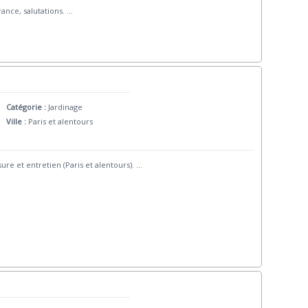
rance, salutations.
...
Catégorie :
Jardinage
Ville :
Paris et alentours
re et entretien (Paris et alentours).
...