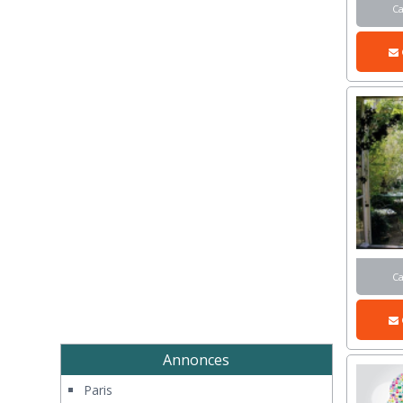
C
C
Annonces
Paris