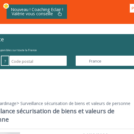
P
Nouveau ! Coaching Eclair !
Valérie vous conseille
te
isponibles sur toute la France
?
>
Jardinage
Surveillance sécurisation de biens et valeurs de personne
llance sécurisation de biens et valeurs de
nne