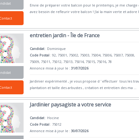
andidat
Envie de préparer votre balcon pour le printemps, je me charge 
avez besoin de refleurir votre balcon ! J'ai la main verte et adore 
Contact
entretien jardin - Île de France
Candidat
:
Dominique
Code Postal
: 92, 75001, 75002, 75003, 75004, 75006, 75007, 75008,
75009, 75011, 75012, 75013, 75014, 75015, 75016, 78
Annonce mise à jour le :
31/07/2026
andidat
Jardinier expérimenté , je vous propose d ' effectuer tous les tra
Contact
plantation et taille des arbustes , création et entretien des ma
...
Jardinier paysagiste a votre service
Candidat
:
Hocine
Code Postal
: 75012
Annonce mise à jour le :
30/07/2026