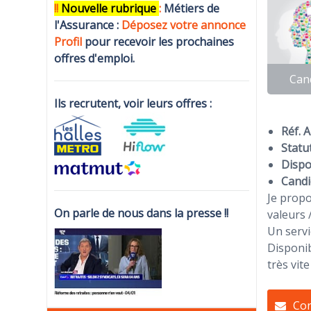
!!
N
ouvelle rubrique
:
Métiers de
l'Assurance :
Déposez votre annonce
Profi
l
pour recevoir les prochaines
offres d'emploi.
Can
Ils recrutent, voir leurs offres :
Réf. 
Statut
Dispon
Candi
Je propo
On parle de nous dans la presse !!
valeurs 
Un servi
Disponib
très vite
Con