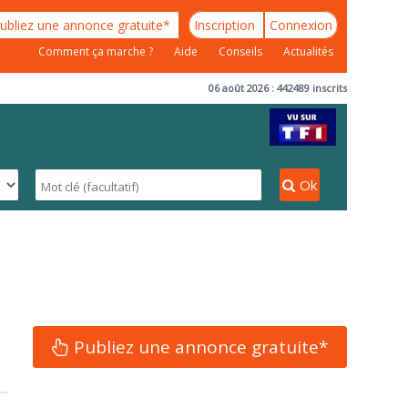
ubliez une annonce gratuite*
Inscription
Connexion
Comment ça marche ?
Aide
Conseils
Actualités
06 août 2026 : 442489 inscrits
Ok
Publiez une annonce gratuite*