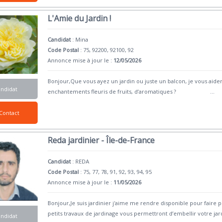
L'Amie du Jardin !
Candidat
:
Mina
Code Postal
: 75, 92200, 92100, 92
Annonce mise à jour le :
12/05/2026
Bonjour,Que vous ayez un jardin ou juste un balcon, je vous aider
andidat
enchantements fleuris de fruits, d’aromatiques ?
...
Contact
Reda jardinier - Île-de-France
Candidat
:
REDA
Code Postal
: 75, 77, 78, 91, 92, 93, 94, 95
Annonce mise à jour le :
11/05/2026
Bonjour,Je suis jardinier j'aime me rendre disponible pour fair
petits travaux de jardinage vous permettront d’embellir votre jar
andidat