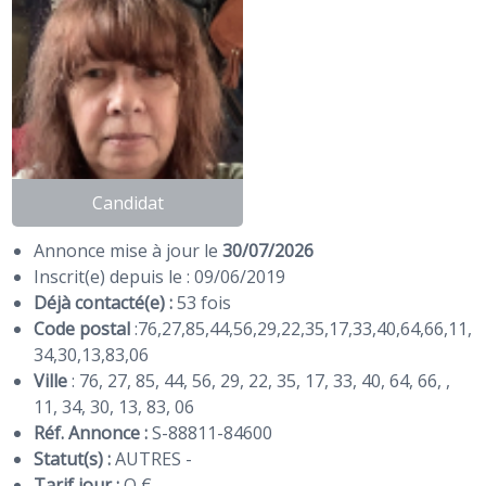
Candidat
Annonce mise à jour le
30/07/2026
Inscrit(e) depuis le : 09/06/2019
Déjà contacté(e) :
53 fois
Code postal
:
76
,
27
,
85
,
44
,
56
,
29
,
22
,
35
,
17
,
33
,
40
,
64
,
66
,
11
,
34
,
30
,
13
,
83
,
06
Ville
: 76, 27, 85, 44, 56, 29, 22, 35, 17, 33, 40, 64, 66, ,
11, 34, 30, 13, 83, 06
Réf. Annonce :
S-88811-84600
Statut(s) :
AUTRES -
Tarif jour :
O €