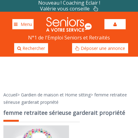
Nouveau ! Coaching Eclair !
Valérie vous conseille
Menu
N°1 de l'Emploi Seniors et Retraités
Rechercher
Déposer une annonce
Accueil
>
Gardien de maison et Home sitting
>
femme retraitee
sérieuse garderait propriété
femme retraitee sérieuse garderait propriété