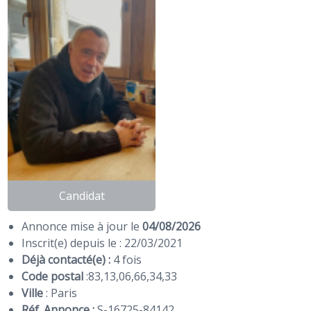
Candidat
Annonce mise à jour le
04/08/2026
Inscrit(e) depuis le : 22/03/2021
Déjà contacté(e) :
4 fois
Code postal
:
83
,
13
,
06
,
66
,
34
,
33
Ville
: Paris
Réf. Annonce :
S-16725-84142