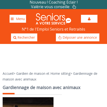
Nouveau ! Coaching Eclair !
Valérie vous conseille
Menu
N°1 de l'Emploi Seniors et Retraités
Rechercher
Déposer une annonce
Accueil
>
Gardien de maison et Home sitting
>
Gardiennage de
maison avec animaux
Gardiennage de maison avec animaux